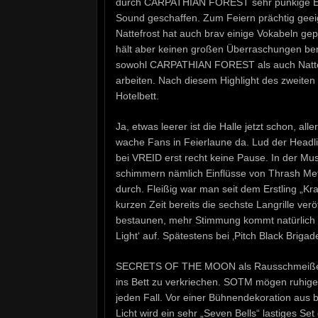
durch CARPATHIAN FOREST sehr punkige Ein
Sound geschaffen. Zum Feiern prächtig geeig
Nattefrost hat auch brav einige Vokabeln ge
hält aber keinen großen Überraschungen bere
sowohl CARPATHIAN FOREST als auch Nattefr
arbeiten. Nach diesem Highlight des zweiten
Hotelbett.
Ja, etwas leerer ist die Halle jetzt schon, a
wache Fans in Feierlaune da. Lud der Headl
bei VREID erst recht keine Pause. In der Mu
schimmern nämlich Einflüsse von Thrash Met
durch. Fleißig war man seit dem Erstling „Kr
kurzen Zeit bereits die sechste Langrille ver
bestaunen, mehr Stimmung kommt natürlich 
Light‘ auf. Spätestens bei ‚Pitch Black Brig
SECRETS OF THE MOON als Rausschmeißer? V
ins Bett zu verkriechen. SOTM mögen ruhiger
jeden Fall. Vor einer Bühnendekoration aus
Licht wird ein sehr „Seven Bells“ lastiges Se