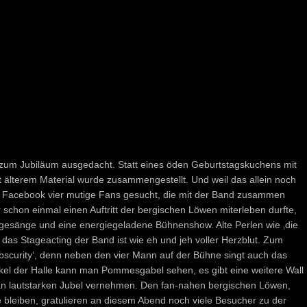
um Jubiläum ausgedacht. Statt eines öden Geburtstagskuchens mit
it älterem Material wurde zusammengestellt. Und weil das allein noch
ia Facebook vier mutige Fans gesucht, die mit der Band zusammen
schon einmal einen Auftritt der bergischen Löwen miterleben durfte,
gesänge und eine energiegeladene Bühnenshow. Alte Perlen wie ‚die
das Stageacting der Band ist wie eh und jeh voller Herzblut. Zum
scurity‘, denn neben den vier Mann auf der Bühne singt auch das
inkel der Halle kann man Pommesgabel sehen, es gibt eine weitere Wall
an lautstarken Jubel vernehmen. Den fan-nahen bergischen Löwen,
e bleiben, gratulieren an diesem Abend noch viele Besucher zu der