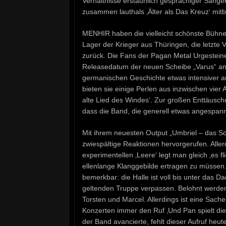
Verhältnisse erstaunlich gesprächiger Sänger
zusammen lauthals ‚Älter als Das Kreuz‘ mit
MENHIR haben die vielleicht schönste Bühne
Lager der Krieger aus Thüringen, die letzte V
zurück. Die Fans der Pagan Metal Urgesteine
Releasedatum der neuen Scheibe „Varus“ ange
germanischen Geschichte etwas intensiver au
bieten sie einige Perlen aus inzwischen vier
alte Lied des Windes‘. Zur großen Enttäuschun
dass die Band, die generell etwas angespannt 
Mit ihrem neuesten Output „Umbriel – das
zwiespältige Reaktionen hervorgerufen. Alle
experimentellen ‚Leere‘ legt man gleich ‚es 
ellenlange Klanggebilde ertragen zu müssen.
bemerkbar: die Halle ist voll bis unter das D
geltenden Truppe verpassen. Belohnt werden
Torsten und Marcel. Allerdings ist eine Sach
Konzerten immer den Ruf ‚Und Pan spielt d
der Band avancierte, fehlt dieser Aufruf heut