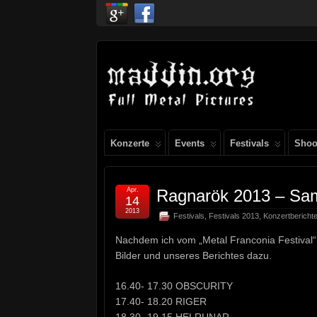
Konzerte
Events
Festivals
Shoo
Apr.
Ragnarök 2013 – Sam
14
2013
Festivals
,
Festivals 2013
,
Konzertbericht
Nachdem ich vom „Metal Franconia Festival“ z
Bilder und unseres Berichtes dazu.
16.40- 17.30 OBSCURITY
17.40- 18.20 RIGER
18.30- 19.15 HELRUNAR