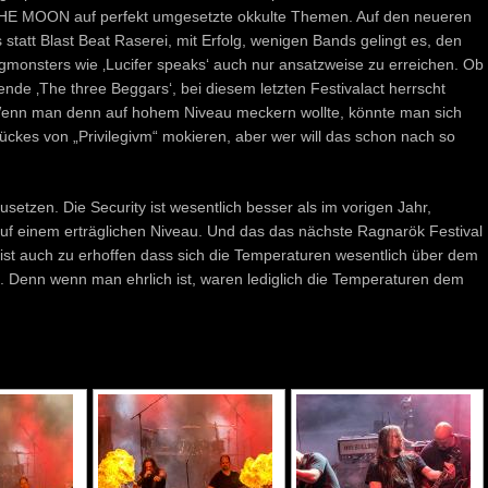
E MOON auf perfekt umgesetzte okkulte Themen. Auf den neueren
statt Blast Beat Raserei, mit Erfolg, wenigen Bands gelingt es, den
monsters wie ‚Lucifer speaks‘ auch nur ansatzweise zu erreichen. Ob
ende ‚The three Beggars‘, bei diesem letzten Festivalact herrscht
nn man denn auf hohem Niveau meckern wollte, könnte man sich
ückes von „Privilegivm“ mokieren, aber wer will das schon nach so
etzen. Die Security ist wesentlich besser als im vorigen Jahr,
auf einem erträglichen Niveau. Und das das nächste Ragnarök Festival
, ist auch zu erhoffen dass sich die Temperaturen wesentlich über dem
g. Denn wenn man ehrlich ist, waren lediglich die Temperaturen dem