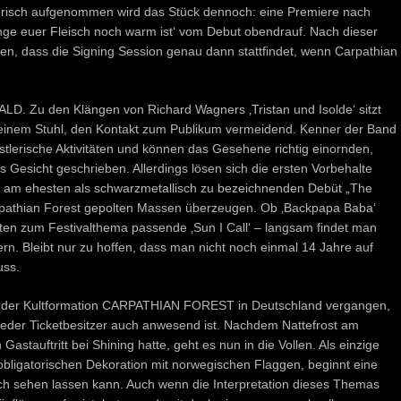
horisch aufgenommen wird das Stück dennoch: eine Premiere nach
lange euer Fleisch noch warm ist‘ vom Debut obendrauf. Nach dieser
n, dass die Signing Session genau dann stattfindet, wenn Carpathian
FALD. Zu den Klängen von Richard Wagners ‚Tristan und Isolde‘ sitzt
f einem Stuhl, den Kontakt zum Publikum vermeidend. Kenner der Band
nstlerische Aktivitäten und können das Gesehene richtig einornden,
s Gesicht geschrieben. Allerdings lösen sich die ersten Vorbehalte
m am ehesten als schwarzmetallisch zu bezeichnenden Debüt „The
rpathian Forest gepolten Massen überzeugen. Ob ‚Backpapa Baba‘
en zum Festivalthema passende ‚Sun I Call‘ – langsam findet man
. Bleibt nur zu hoffen, dass man nicht noch einmal 14 Jahre auf
uss.
ritt der Kultformation CARPATHIAN FOREST in Deutschland vergangen,
eder Ticketbesitzer auch anwesend ist. Nachdem Nattefrost am
astauftritt bei Shining hatte, geht es nun in die Vollen. Als einzige
obligatorischen Dekoration mit norwegischen Flaggen, beginnt eine
ch sehen lassen kann. Auch wenn die Interpretation dieses Themas