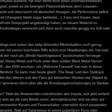
flüsse aufweist, hat man damit doch einen unverwechselbaren
net, soweit es die beengten Platzverhältnisse denn zulassen.
paukt und überrascht mit deutschen Ansagen, die Performance selbst
it (Vrangsinn bleibt sogar bekleidet…). Fans wird freuen, dass
osts Soloprojekt angekündigt haben, an neuem Material zu
 Festivaltages verkriecht sich dann auch mancher groggy ins Zelt oder
llerdings sind neben den selig dösenden Alkoholopfern noch genug
iner mit seinen brachialen Riffs schon zum Headbangen ein, hat man
sik der noch als „Windir-Nachfolgeband“ bezeichneten Norweger
al, Heavy Metal und Punk unter dem soliden Black Metal Gerüst
aft“, der 2004 erschien: mit „Welcome Farewell“ hat man in dieser
öffentlicht. So kann man heute gleich ‚The Reap‘ und den Titeltrack
bei den älteren und den Fans gut bekannten Stücken wie ‚Raped by
ade‘ ignorieren dann aber alle die Ermüdungserscheinungen im Nacken.
iele der Anwesenden unterdrücken den Impuls, sich jetzt einfach
 sein als die zwei Bands zuvor, atmosphärischer sind sie aber auf
 brennenden Kerzen und Feuerschalen, unterstützt durch passendes
t gespielt. Statt auf Satanismus in seiner pubertären Form oder