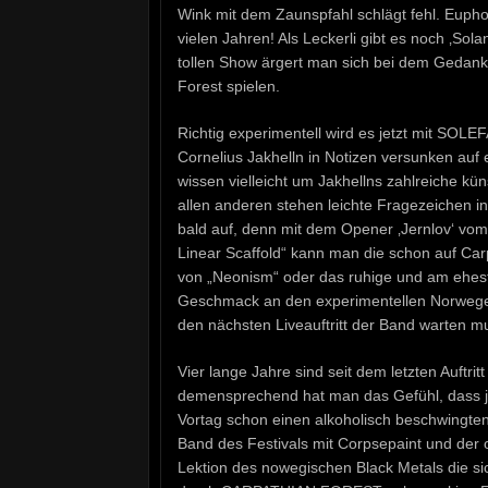
Wink mit dem Zaunspfahl schlägt fehl. Eup
vielen Jahren! Als Leckerli gibt es noch ‚So
tollen Show ärgert man sich bei dem Gedanke
Forest spielen.
Richtig experimentell wird es jetzt mit SOLE
Cornelius Jakhelln in Notizen versunken au
wissen vielleicht um Jakhellns zahlreiche kü
allen anderen stehen leichte Fragezeichen in
bald auf, denn mit dem Opener ‚Jernlov‘ vo
Linear Scaffold“ kann man die schon auf Ca
von „Neonism“ oder das ruhige und am ehest
Geschmack an den experimentellen Norwegern
den nächsten Liveauftritt der Band warten m
Vier lange Jahre sind seit dem letzten Auft
demensprechend hat man das Gefühl, dass j
Vortag schon einen alkoholisch beschwingten G
Band des Festivals mit Corpsepaint und der 
Lektion des nowegischen Black Metals die si