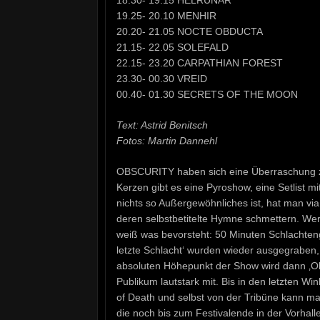
19.25- 20.10 MENHIR
20.20- 21.05 NOCTE OBDUCTA
21.15- 22.05 SOLEFALD
22.15- 23.20 CARPATHIAN FOREST
23.30- 00.30 VREID
00.40- 01.30 SECRETS OF THE MOON
Text: Astrid Benitsch
Fotos: Martin Dannehl
OBSCURITY haben sich eine Überraschung z
Kerzen gibt es eine Pyroshow, eine Setlist m
nichts so Außergewöhnliches ist, hat man v
deren selbstbetitelte Hymne schmettern. Wer 
weiß was bevorsteht: 50 Minuten Schlachten
letzte Schlacht‘ wurden wieder ausgegraben, 
absoluten Höhepunkt der Show wird dann ‚Ob
Publikum lautstark mit. Bis in den letzten W
of Death und selbst von der Tribüne kann m
die noch bis zum Festivalende in der Vorhall