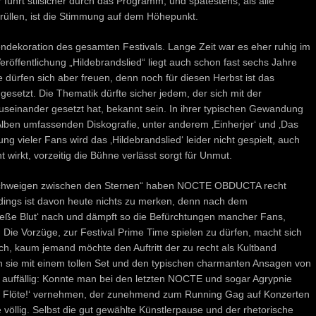
 führt stilsicher durch das Programm, und spätestens, als alle
brüllen, ist die Stimmung auf dem Höhepunkt.
ndekoration des gesamten Festivals. Lange Zeit war es eher ruhig im
eröffentlichung „Hildebrandslied“ liegt auch schon fast sechs Jahre
 dürfen sich aber freuen, denn noch für diesen Herbst ist das
setzt. Die Thematik dürfte sicher jedem, der sich mit der
seinander gesetzt hat, bekannt sein. In ihrer typischen Gewandung
 Alben umfassenden Diskografie, unter anderem ‚Einherjer‘ und ‚Das
g vieler Fans wird das ‚Hildebrandslied‘ leider nicht gespielt, auch
wirkt, vorzeitig die Bühne verlässt sorgt für Unmut.
 Schweigen zwischen den Sternen“ haben NOCTE OBDUCTA recht
rdings ist davon heute nichts zu merken, denn nach dem
fließe Blut‘ nach und dämpft so die Befürchtungen mancher Fans,
 Die Vorzüge, zur Festival Prime Time spielen zu dürfen, macht sich
ach, kaum jemand möchte den Auftritt der zu recht als Kultband
 sie mit einem tollen Set und den typischen charmanten Ansagen von
e auffällig: Konnte man bei den letzten NOCTE und sogar Agrypnie
ie Flöte!‘ vernehmen, der zunehmend zum Running Gag auf Konzerten
e völlig. Selbst die gut gewählte Künstlerpause und der rhetorische