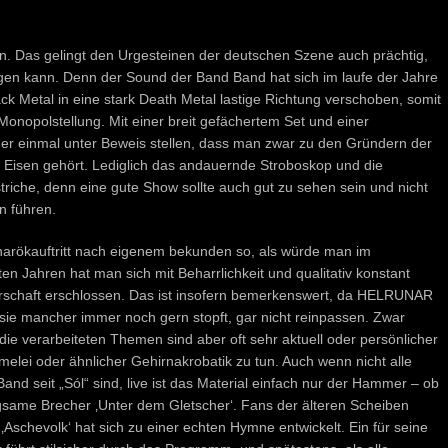
en. Das gelingt den Urgesteinen der deutschen Szene auch prächtig,
en kann. Denn der Sound der Band Band hat sich im laufe der Jahre
k Metal in eine stark Death Metal lastige Richtung verschoben, somit
onopolstellung. Mit einer breit gefächertem Set und einer
 einmal unter Beweis stellen, dass man zwar zu den Gründern der
n Eisen gehört. Lediglich das andauernde Stroboskop und die
triche, denn eine gute Show sollte auch gut zu sehen sein und nicht
n führen.
arökauftritt nach eigenem bekunden so, als würde man im
n Jahren hat man sich mit Beharrlichkeit und qualitativ konstant
erschaft erschlossen. Das ist insofern bemerkenswert, da HELRUNAR
 sie mancher immer noch gern stopft, gar nicht reinpassen. Zwar
ie verarbeiteten Themen sind aber oft sehr aktuell oder persönlicher
lei oder ähnlicher Gehirnakrobatik zu tun. Auch wenn nicht alle
and seit „Sól“ sind, live ist das Material einfach nur der Hammer – ob
ngsame Brecher ‚Unter dem Gletscher‘. Fans der älteren Scheiben
Aschevolk‘ hat sich zu einer echten Hymne entwickelt. Ein für seine