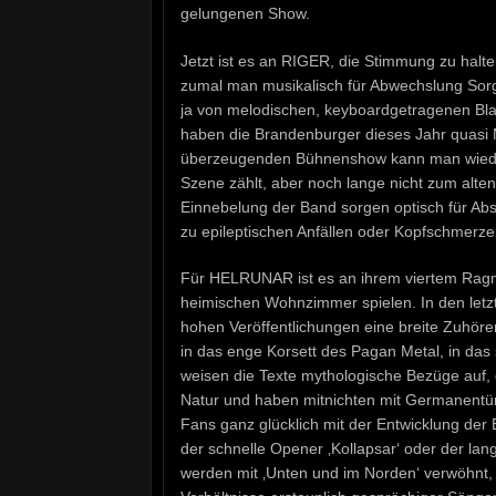
gelungenen Show.
Jetzt ist es an RIGER, die Stimmung zu halt
zumal man musikalisch für Abwechslung Sorg
ja von melodischen, keyboardgetragenen Blac
haben die Brandenburger dieses Jahr quasi M
überzeugenden Bühnenshow kann man wieder
Szene zählt, aber noch lange nicht zum alte
Einnebelung der Band sorgen optisch für Abs
zu epileptischen Anfällen oder Kopfschmerze
Für HELRUNAR ist es an ihrem viertem Ragn
heimischen Wohnzimmer spielen. In den letzte
hohen Veröffentlichungen eine breite Zuhör
in das enge Korsett des Pagan Metal, in das
weisen die Texte mythologische Bezüge auf, d
Natur und haben mitnichten mit Germanentüme
Fans ganz glücklich mit der Entwicklung der B
der schnelle Opener ‚Kollapsar‘ oder der la
werden mit ‚Unten und im Norden‘ verwöhnt, ‚