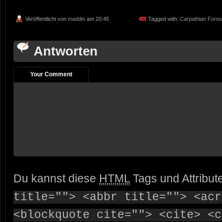
Veröffentlicht von
maddin
am 20:45
Tagged with:
Carpathian Fores
Antworten
Your Comment
Du kannst diese
HTML
Tags und Attribut
title=""> <abbr title=""> <acr
<blockquote cite=""> <cite> <c