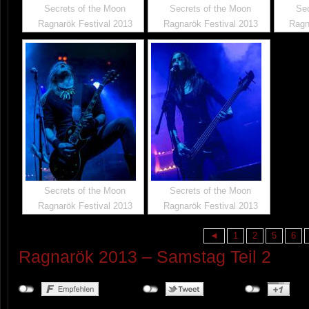
Secrets of the Moon
Secrets of the Moon
Sec
Ragnarök Festival 2013
Ragnarök Festival 2013
Ragn
Secrets of the Moon
Secrets of the Moon
Ragnarök Festival 2013
Ragnarök Festival 2013
◄
1
2
5
6
Ragnarök 2013 – Samstag Teil 2