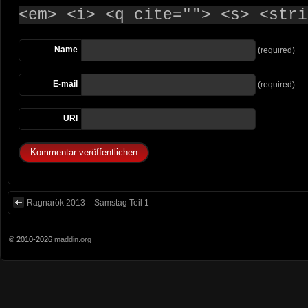
<em> <i> <q cite=""> <s> <stri
Name
(required)
E-mail
(required)
URI
Ragnarök 2013 – Samstag Teil 1
© 2010-2026
maddin.org