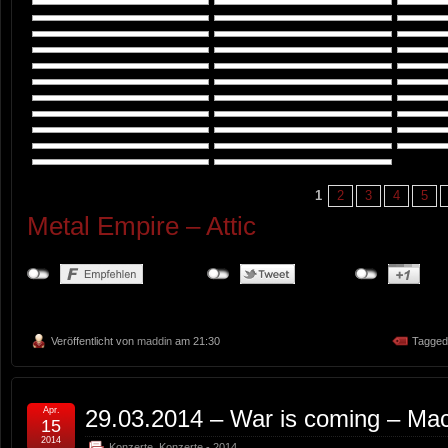
1
2
3
4
5
Metal Empire – Attic
Veröffentlicht von
maddin
am 21:30
Tagged
Apr.
29.03.2014 – War is coming – Ma
15
2014
Konzerte
,
Konzerte - 2014