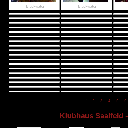
Blackwater
Blackwater
1
2
3
4
5
6
Klubhaus Saalfeld 