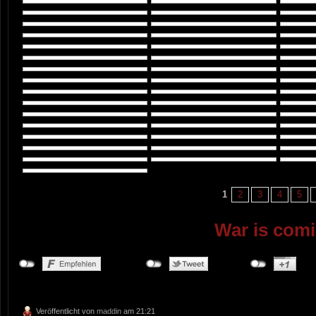
1
2
3
4
5
War is com
Veröffentlicht von
maddin
am 21:21