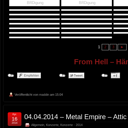
BRDigung
BRDigung
1
2
3
►
From Hell – H
Veröffentlicht von
maddin
am 15:04
Apr.
04.04.2014 – Metal Empire – Attic
16
2014
Allgemein
,
Konzerte
,
Konzerte - 2014