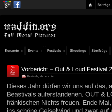
Beiträge
Konzerte
Events
Festivals
Shootings
Streifzüge
Apr.
Vorbericht – Out & Loud Festival 
21
2014
Festivals
,
Vorberichte
Dieses Jahr dürfen wir uns auf das, 
Beastivals auferstandenen, OUT & 
fränkischen Nichts freuen. Ende Mai,
ins schöne Geiselwind und zwar auf e