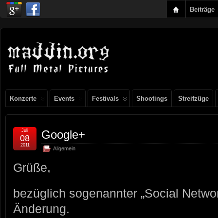
Beiträge
Konzerte
Events
Festivals
Shootings
Streifzüge
Juli
Google+
08
2011
Allgemein
Grüße,
bezüglich sogenannter „Social Networ
Änderung.