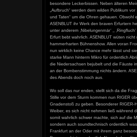
besondere Leckerbissen. Neben älteren Meis
„Aufbruch“ werden dem wilden Publikum vor
und Taten“ um die Ohren gehauen. Obwohl es 
ASENBLUT ihr Werk den braven Erfurtern heu
unter anderem ‚Nibelungenmär‘ ‚, ‚Ringfluch‘
Erfurt bebt wahrlich. ASENBLUT wüten nicht n
hammerharten Bühnenshow. Allen voran Fron
nun wirklich keine Chance mehr lässt und si
starke Mann hinterm Mikro für ordentlich A
die Niedersachsen bejubelt und die Fäuste in
an der Bombenstimmung nichts ändern. ASENB
des Abends doch noch aus.
Wo soll das nur enden, stellt sich da die Fra
Stille vor dem Sturm kommen nun RIGER übe
Gnadenstoß zu geben. Besonderer RIGER-Hing
Weiber, es sich nicht nehmen ließ während 
somit wahrlich schwer machte, sich auf die M
sondern auch soundtechnisch ordentlich wa
Frankfurt an der Oder mit ihrem ganz besond