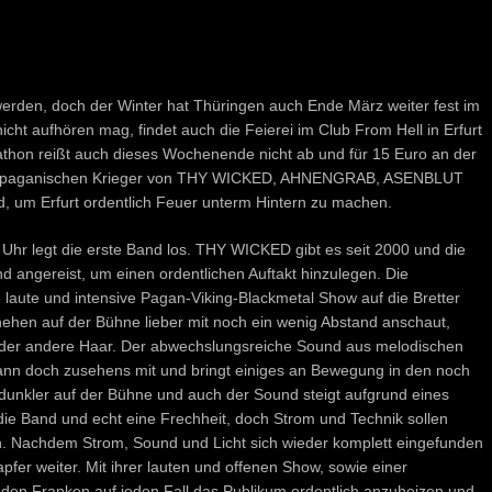
 werden, doch der Winter hat Thüringen auch Ende März weiter fest im
icht aufhören mag, findet auch die Feierei im Club From Hell in Erfurt
athon reißt auch dieses Wochenende nicht ab und für 15 Euro an der
ie paganischen Krieger von THY WICKED, AHNENGRAB, ASENBLUT
d, um Erfurt ordentlich Feuer unterm Hintern zu machen.
 Uhr legt die erste Band los. THY WICKED gibt es seit 2000 und die
 angereist, um einen ordentlichen Auftakt hinzulegen. Die
ute und intensive Pagan-Viking-Blackmetal Show auf die Bretter
hen auf der Bühne lieber mit noch ein wenig Abstand anschaut,
n oder andere Haar. Der abwechslungsreiche Sound aus melodischen
 dann doch zusehens mit und bringt einiges an Bewegung in den noch
 dunkler auf der Bühne und auch der Sound steigt aufgrund eines
die Band und echt eine Frechheit, doch Strom und Technik sollen
n. Nachdem Strom, Sound und Licht sich wieder komplett eingefunden
fer weiter. Mit ihrer lauten und offenen Show, sowie einer
 den Franken auf jeden Fall das Publikum ordentlich anzuheizen und