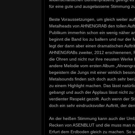
für eine gute und ausgelassene Stimmung zu
Beste Voraussetzungen, um gleich weiter au
Metalheads von AHNENGRAB den tollen Auftak
Publikum immerhin schon ein wenig näher a
beginnt die Band los zu ballern und nur der 
legt der dann aber einen dramatischen Auftrit
AHNENGRABs zweiter, 2012 erschienenen, Pla
die Ohren und nicht nur ihre neusten Werke
andere Melodie vom ersten Album „Ahnengrab“ 
begeistern die Jungs mit einer wirklich bes
Metalsounds finden sich doch auch sehr berü
zu einem Highlight machen. Das lässt natürli
gebangt und auch der Applaus lässt nicht zu
verdienter Respekt gezollt. Auch wenn der St
doch ein sehr eindrucksvoller Auftritt, der d
An der heißen Stimmung kann auch der Umba
Recken von ASENBLUT und die muss man natürl
Erfurt dem Erdboden gleich zu machen. So wi