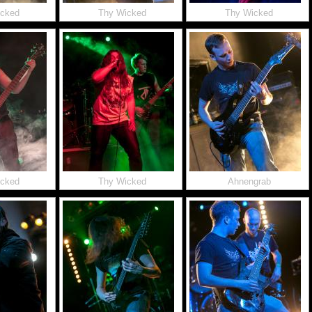
icked
Thy Wicked
Thy Wicked
icked
Thy Wicked
Ahnengrab