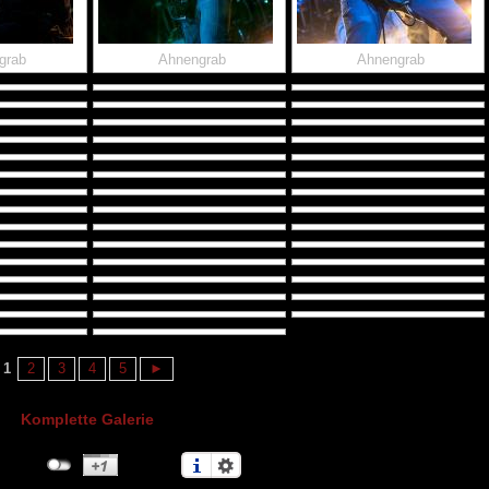
grab
Ahnengrab
Ahnengrab
1
2
3
4
5
►
Komplette Galerie