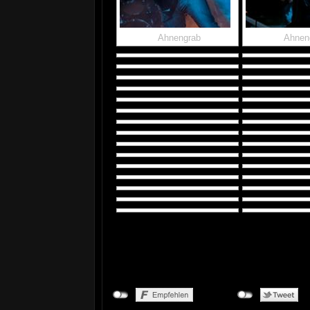
Ahnengrab
Ahnen