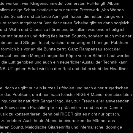
terwerken, wie ‚Klingenschmiede‘ vom ersten Full-length Album
 allem einige Schmuckstücke vom neusten Presswerk „Von Worten
die Scheibe erst ab Ende April gibt, haben die netten Jungs von
te schon mitgebracht. Von der neuen Scheibe gibt es dann sogleich
 und ‚Wahn und Chaos‘ zu hören und bei allem was einem heilig ist:
ur mit brutalen und richtig fies lauten Sounds, sondern auch mit einer
tmann und Sänger Tetzel, welcher dem willigen Thüringer Publikum
e förmlich bis vor an die Bühne zerrt. Ganz Rampensau sorgt der
briss auf und eine Menge bangender Köpfe vor der Bühne. Laut werden
 die Luft gehoben und auch ein neuerlicher Ausfall der Technik kann
LUT geben Erfurt wirklich den Rest und dabei steht der Headliner
ge, doch es gibt nur ein kurzes Luftholen und nach einer trügerischen
r das Publikum, um ihnen nach feinster RIGER-Manier den absoluten
ucker ist natürlich Sänger Ingo, der, zur Freude aller anwesenden
der Show seinen Prachtkörper zu präsentieren und es den Damen
usik zu konzentrieren, denn bei RIGER gibt es nicht nur optisch,
s zu erleben. Auch heute Abend beeindrucken die Männer aus
eren Sound. Melodische Gitarrenriffs und infernalische, doomige