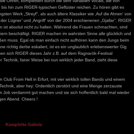
ie Ohren, komplettiert durch die sehr variablen Vocals, die von
 bis hin zum RIGER-typischen Geflüster reichen. Zu hören gibt es
ten Werk „Streyf“, als auch ältere Klassiker wie ‚Auf die Ahnen‘ von
der Lügner‘ und ‚Angriff‘ von der 2004 erschienenen „Gjallar“. RIGER
m ist absolut nicht zu halten. Während die Frauen schmachten, sind
iern beschäftigt. RIGER machen im wahrsten Sinne alle glücklich und
eßen muss. Egal ob man einfach nicht aufhören kann den Jungs beim
 richtig derbe eskaliert, ist es ein unglaublich erlebenswerter Gig
sehen sich RIGER dieses Jahr z.B. auf dem Ragnarök-Festival
 Technik, fairer Weise bei nun wirklich jeder Band, zieht diese
 Club From Hell in Erfurt, mit vier wirklich tollen Bands und einem
 Technik, aber hey: Ordentlich zerstört und eine Menge zerzauste
n Job verdammt gut machen und sie sich hoffentlich bald mal wieder
igen Abend. Cheers !
Komplette Galerie