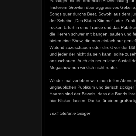
Passagen bieten ordentlich Abwechslung für d
finsterem Growlen über aggressives Gekeife,
Songs quer durchs Beet. Sowohl aus dem jüngs
der Scheibe „Des Blutes Stimme“ oder ‚Zunft 
rocken Erfurt in eine Trance und das Publiku
die Herren schwer mit bangen, saufen und fe
bieten eine Show, die man einfach nur geni
Wütend zuzuschauen oder direkt vor der Bühne
und jeder der nicht da sein kann, sollte zu
anzuschauen. Auch ein neuerlicher Ausfall der
Megashow nun wirklich nicht runter.
Wieder mal verleben wir einen tollen Abend im
unglaublichen Publikum und tierisch zickiger
Haaren sind der Beweis, dass die Bands ihre
hier Blicken lassen. Danke für einen großart
Text: Stefanie Seliger