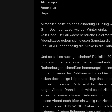
Ahnengrab
Asenblut
Riger
Allmählich sollte es ganz eindeutig Frühling
Griff. Doch genauso, wie der Winter einfach n
kein Ende. Der all wochenendliche Feiermar
Abendkasse geben sich diesen Samstag d
und RIGER gegenseitig die Klinke in die Han
Und so soll es auch geschehen! Pünktlich 20
Jungs sind heute aus dem fernen Frankenland
Rothenburger schmeißen hemmungslos eine la
und auch wenn das Publikum sich das Gesche
nicken doch einige Köpfe und fliegt das ei
und sehr groovigen Parts reißt die Erfurter
jungen Abend. Dann jedoch wird es plötzlich
kurzen Stromausfalls aus. Sehr unschön für 
diesen Abend noch öfter ein wenig rumzicke
haben, rocken THY WICKED aber natürlich tap
leidenschaftlichen Bühnenpräsenz gelingt es