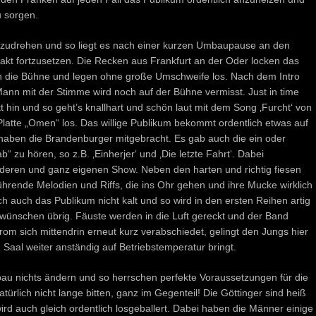
 sorgen.
fzudrehen und so liegt es nach einer kurzen Umbaupause an den
t fortzusetzen. Die Recken aus Frankfurt an der Oder locken das
n die Bühne und legen ohne große Umschweife los. Nach dem Intro
Mann mit der Stimme wird noch auf der Bühne vermisst. Just in time
t hin und so geht’s knallhart und schön laut mit dem Song ‚Furcht‘ von
tte „Omen“ los. Das willige Publikum bekommt ordentlich etwas auf
 haben die Brandenburger mitgebracht. Es gab auch die ein oder
zu hören, so z.B. ‚Einherjer‘ und ‚Die letzte Fahrt‘. Dabei
onderen und ganz eigenen Show. Neben den harten und richtig fiesen
hrende Melodien und Riffs, die ins Ohr gehen und ihre Mucke wirklich
ch auch das Publikum nicht kalt und so wird in den ersten Reihen artig
 wünschen übrig. Fäuste werden in die Luft gereckt und der Band
rom sich mittendrin erneut kurz verabschiedet, gelingt den Jungs hier
en Saal weiter anständig auf Betriebstemperatur bringt.
u nichts ändern und so herrschen perfekte Voraussetzungen für die
ich nicht lange bitten, ganz im Gegenteil! Die Göttinger sind heiß
rd auch gleich ordentlich losgeballert. Dabei haben die Männer einige