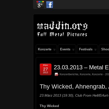
Konzerte
Events
Festivals
Shoo
März
23.03.2013 – Metal E
27
2013
Konzertberichte
,
Konzerte
,
Konzerte - 20
Thy Wicked, Ahnengrab, 
23.März 2013 (19:30), Club From Hell/Erfurt
Thy Wicked