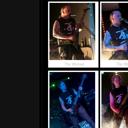
Thy Wicked
Thy W