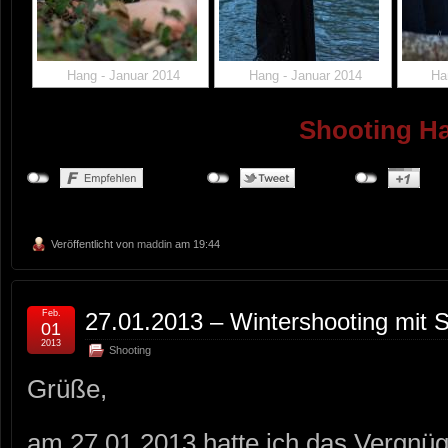
Hang - Januar 2014
Hang - Januar 2014
Ha
Shooting H
Veröffentlicht von
maddin
am 19:44
Feb.
27.01.2013 – Wintershooting mit S
01
2013
Shooting
Grüße,
am 27.01.2013 hatte ich das Vergnüg