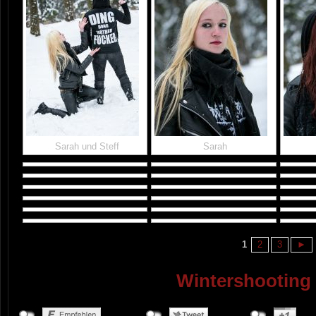
Sarah und Steff
Sarah
1
2
3
►
Wintershooting 