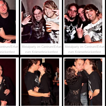
entrum/Erfurt
Metalparty im Centrum/Erfurt
Metalparty im Centrum/Erfurt
rückenfest
zum Krämerbrückenfest
zum Krämerbrückenfest