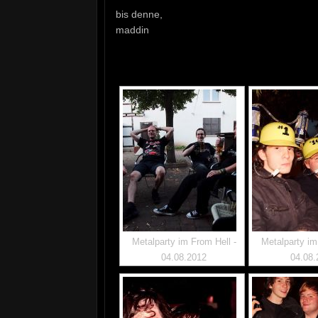
bis denne,
maddin
Metalparty im From Hell -
Metalparty im
04.08.2012
04.08.