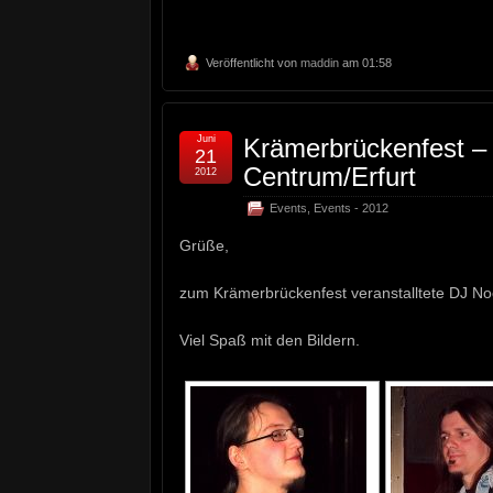
Veröffentlicht von
maddin
am 01:58
Juni
Krämerbrückenfest – 
21
Centrum/Erfurt
2012
Events
,
Events - 2012
Grüße,
zum Krämerbrückenfest veranstalltete DJ No
Viel Spaß mit den Bildern.