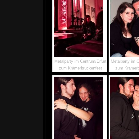
Metalparty im Centrum/Erfurt
Metalparty im C
zum Krämerbrückenfest
zum Krämerb