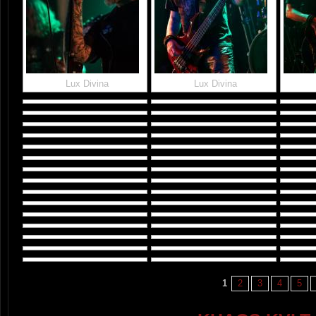
Lux Divina
Lux Divina
1
2
3
4
5