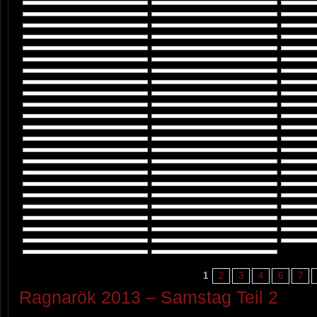
1
2
3
4
6
7
Ragnarök 2013 – Samstag Teil 2