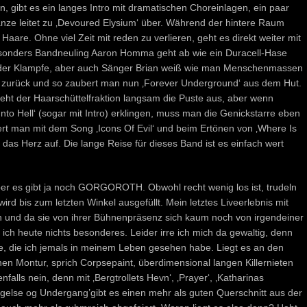
, gibt es ein langes Intro mit dramatischen Choreinlagen, ein paar
ze leitet zu ‚Devoured Elysium‘ über. Während der hintere Raum
Haare. Ohne viel Zeit mit reden zu verlieren, geht es direkt weiter mit
sonders Bandneuling Aaron Homma geht ab wie ein Duracell-Hase
an der Klampfe, aber auch Sänger Brian weiß wie man Menschenmassen
ie zurück und so zaubert man nun ‚Forever Underground‘ aus dem Hut.
geht der Haarschüttelfraktion langsam die Puste aus, aber wenn
 Into Hell‘ (sogar mit Intro) erklingen, muss man die Genickstarre eben
rt man mit dem Song ‚Icons Of Evil‘ und beim Ertönen von ‚Where Is
das Herz auf. Die lange Reise für dieses Band ist es einfach wert
aber es gibt ja noch GORGOROTH. Obwohl recht wenig los ist, trudeln
rd bis zum letzten Winkel ausgefüllt. Mein letztes Liveerlebnis mit
 und da sie von ihrer Bühnenpräsenz sich kaum noch von irgendeiner
ch heute nichts besonderes. Leider irre ich mich da gewaltig, denn
te, die ich jemals in meinem Leben gesehen habe. Liegt es an den
hen Montur, sprich Corpsepaint, überdimensional langen Killernieten
falls nein, denn mit ‚Bergtrollets Hevn‘, ‚Prayer‘, ‚Katharinas
gelse og Undergang’gibt es einen mehr als guten Querschnitt aus der