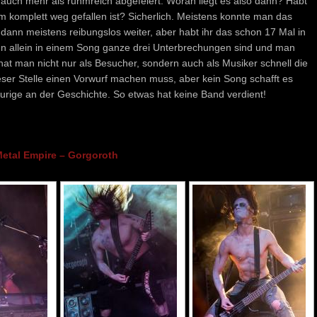
auch mehr als ruhmreich abgefeiert. Woran liegt es also dann? Habt
om komplett weg gefallen ist? Sicherlich. Meistens konnte man das
ann meistens reibungslos weiter, aber habt ihr das schon 17 Mal in
wenn allein in einem Song ganze drei Unterbrechungen sind und man
 hat man nicht nur als Besucher, sondern auch als Musiker schnell die
eser Stelle einen Vorwurf machen muss, aber kein Song schafft es
urige an der Geschichte. So etwas hat keine Band verdient!
etal Empire – Gorgoroth