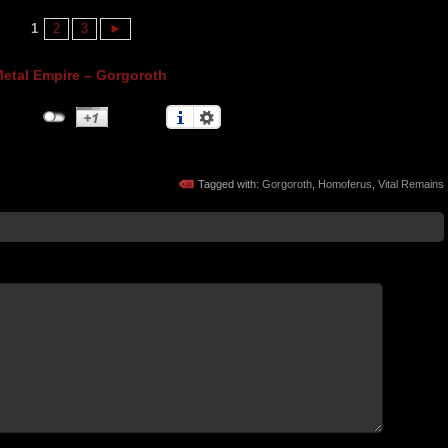
1
2
3
►
etal Empire – Gorgoroth
Tagged with:
Gorgoroth
,
Homoferus
,
Vital Remains