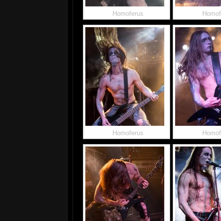
Homoferus
Homof
Homoferus
Homof