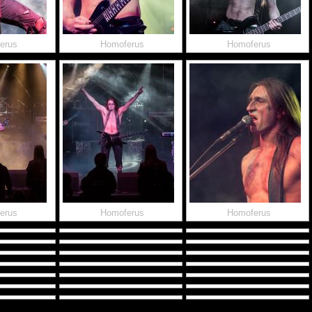
erus
Homoferus
Homoferus
erus
Homoferus
Homoferus