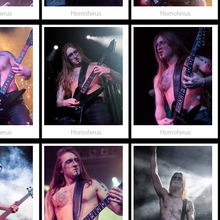
erus
Homoferus
Homoferus
erus
Homoferus
Homoferus