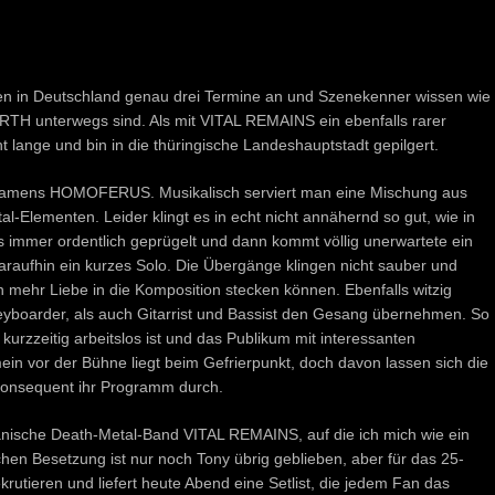
 in Deutschland genau drei Termine an und Szenekenner wissen wie
H unterwegs sind. Als mit VITAL REMAINS ein ebenfalls rarer
t lange und bin in die thüringische Landeshauptstadt gepilgert.
e namens HOMOFERUS. Musikalisch serviert man eine Mischung aus
-Elementen. Leider klingt es in echt nicht annähernd so gut, wie in
 immer ordentlich geprügelt und dann kommt völlig unerwartete ein
araufhin ein kurzes Solo. Die Übergänge klingen nicht sauber und
mehr Liebe in die Komposition stecken können. Ebenfalls witzig
eyboarder, als auch Gitarrist und Bassist den Gesang übernehmen. So
urzzeitig arbeitslos ist und das Publikum mit interessanten
ein vor der Bühne liegt beim Gefrierpunkt, doch davon lassen sich die
 konsequent ihr Programm durch.
rikanische Death-Metal-Band VITAL REMAINS, auf die ich mich wie ein
chen Besetzung ist nur noch Tony übrig geblieben, aber für das 25-
krutieren und liefert heute Abend eine Setlist, die jedem Fan das