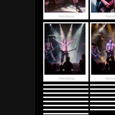
Homoferus
Homof
Homoferus
Homof