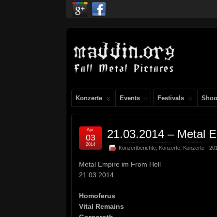
Konzerte
Events
Festivals
Shoo
Apr.
21.03.2014 – Metal E
03
2014
Konzertberichte
,
Konzerte
,
Konzerte - 20
Metal Empire im From Hell
21.03.2014
Homoferus
Vital Remains
Gorgoroth