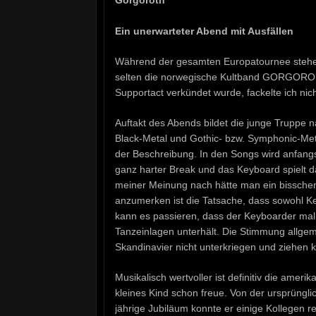
Ein unerwarteter Abend mit Ausfällen
Während der gesamten Europatournee stehen
selten die norwegische Kultband GORGORORT
Supportact verkündet wurde, fackelte ich nich
Auftakt des Abends bildet die junge Trupp
Black-Metal und Gothic- bzw. Symphonic-Metal
der Beschreibung. In den Songs wird anfangs
ganz harter Break und das Keyboard spielt d
meiner Meinung nach hätte man ein bisschen 
anzumerken ist die Tatsache, dass sowohl K
kann es passieren, dass der Keyboarder mal k
Tanzeinlagen unterhält. Die Stimmung allgem
Skandinavier nicht unterkriegen und ziehen
Musikalisch wertvoller ist definitiv die ame
kleines Kind schon freue. Von der ursprüngli
jährige Jubiläum konnte er einige Kollegen re