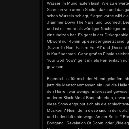
Wasser im Mund laufen lässt. Wie zu erwarten
Schreien von armen Seelen dazu und das gan
schon Wurzeln schlägt, fliegen vorne wild die 
‚Hammer Down The Nails‘ und ‚Scorned‘. Be
und ist ein mehr als würdiger Nachfolger 
einzuheizen hat. Es geht in der Diskograph
Obwohl nur 45min Spielzeit angesetzt sind, 
‚Savior To Non, Failure For All‘ und ‚Descent
in Kauf nehmen. Ganz großes Finale zelebrie
Your God Now?‘ geht mir als Fan einfach nur 
gewesen!
Eigentlich ist für mich der Abend gelaufen, 
jetzt die Menschenmassen ein und die Halle wi
den Herren war weniger interessant gewesen
anderen Black-Metal-Band abheben, erwarte i
diese Show entpuppt sich als die schlechtes
Musikern? Nein, denn diese sind in der üblic
und Lederkluft unterwegs. An der Setlist? Eben
Bortgang‘ ‚Revelation Of Doom‘ oder ‚Ødeleg