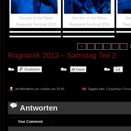
Secrets of the Moon
Secrets of the Moon
Sec
Ragnarök Festival 2013
Ragnarök Festival 2013
Ragn
◄
1
2
4
5
6
Ragnarök 2013 – Samstag Teil 2
Veröffentlicht von
maddin
am 20:45
Tagged with:
Carpathian Fores
Antworten
Your Comment