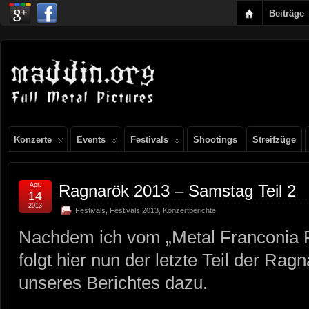
Beiträge
Konzerte
Events
Festivals
Shootings
Streifzüge
Apr.
Ragnarök 2013 – Samstag Teil 2
14
2013
Festivals
,
Festivals 2013
,
Konzertberichte
Nachdem ich vom „Metal Franconia Fe
folgt hier nun der letzte Teil der Rag
unseres Berichtes dazu.