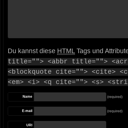
Du kannst diese
HTML
Tags und Attribut
title=""> <abbr title=""> <acr
<blockquote cite=""> <cite> <c
<em> <i> <q cite=""> <s> <stri
Name
(required)
E-mail
(required)
URI