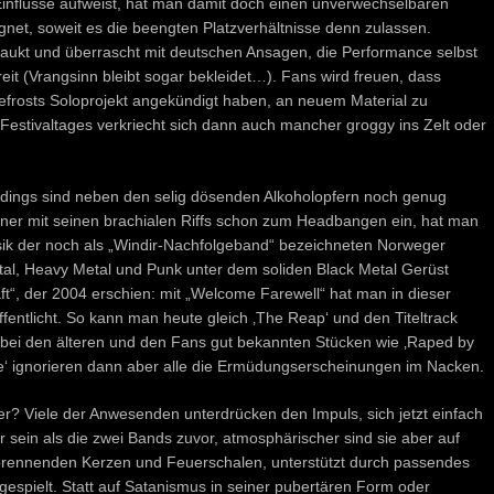
flüsse aufweist, hat man damit doch einen unverwechselbaren
net, soweit es die beengten Platzverhältnisse denn zulassen.
paukt und überrascht mit deutschen Ansagen, die Performance selbst
it (Vrangsinn bleibt sogar bekleidet…). Fans wird freuen, dass
osts Soloprojekt angekündigt haben, an neuem Material zu
 Festivaltages verkriecht sich dann auch mancher groggy ins Zelt oder
llerdings sind neben den selig dösenden Alkoholopfern noch genug
iner mit seinen brachialen Riffs schon zum Headbangen ein, hat man
sik der noch als „Windir-Nachfolgeband“ bezeichneten Norweger
al, Heavy Metal und Punk unter dem soliden Black Metal Gerüst
aft“, der 2004 erschien: mit „Welcome Farewell“ hat man in dieser
öffentlicht. So kann man heute gleich ‚The Reap‘ und den Titeltrack
bei den älteren und den Fans gut bekannten Stücken wie ‚Raped by
ade‘ ignorieren dann aber alle die Ermüdungserscheinungen im Nacken.
iele der Anwesenden unterdrücken den Impuls, sich jetzt einfach
 sein als die zwei Bands zuvor, atmosphärischer sind sie aber auf
 brennenden Kerzen und Feuerschalen, unterstützt durch passendes
t gespielt. Statt auf Satanismus in seiner pubertären Form oder