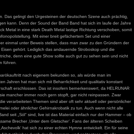
en. Das gelingt den Urgesteinen der deutschen Szene auch prächtig,
en kann. Denn der Sound der Band Band hat sich im laufe der Jahre
k Metal in eine stark Death Metal lastige Richtung verschoben, somit
onopolstellung. Mit einer breit gefächertem Set und einer
 einmal unter Beweis stellen, dass man zwar zu den Gründern der
n Eisen gehört. Lediglich das andauernde Stroboskop und die
triche, denn eine gute Show sollte auch gut zu sehen sein und nicht
n führen.
arökauftritt nach eigenem bekunden so, als würde man im
n Jahren hat man sich mit Beharrlichkeit und qualitativ konstant
erschaft erschlossen. Das ist insofern bemerkenswert, da HELRUNAR
 sie mancher immer noch gern stopft, gar nicht reinpassen. Zwar
ie verarbeiteten Themen sind aber oft sehr aktuell oder persönlicher
lei oder ähnlicher Gehirnakrobatik zu tun. Auch wenn nicht alle
and seit „Sól“ sind, live ist das Material einfach nur der Hammer – ob
ngsame Brecher ‚Unter dem Gletscher‘. Fans der älteren Scheiben
Aschevolk‘ hat sich zu einer echten Hymne entwickelt. Ein für seine