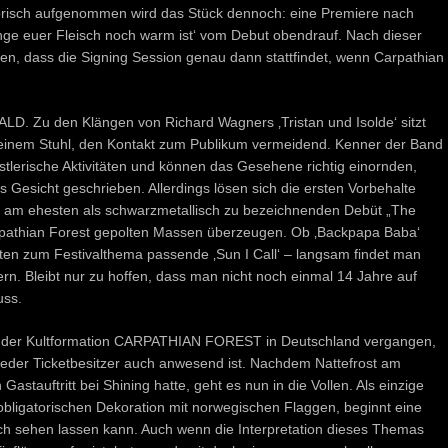
horisch aufgenommen wird das Stück dennoch: eine Premiere nach
lange euer Fleisch noch warm ist‘ vom Debut obendrauf. Nach dieser
n, dass die Signing Session genau dann stattfindet, wenn Carpathian
FALD. Zu den Klängen von Richard Wagners ‚Tristan und Isolde‘ sitzt
f einem Stuhl, den Kontakt zum Publikum vermeidend. Kenner der Band
nstlerische Aktivitäten und können das Gesehene richtig einornden,
s Gesicht geschrieben. Allerdings lösen sich die ersten Vorbehalte
m am ehesten als schwarzmetallisch zu bezeichnenden Debüt „The
rpathian Forest gepolten Massen überzeugen. Ob ‚Backpapa Baba‘
en zum Festivalthema passende ‚Sun I Call‘ – langsam findet man
. Bleibt nur zu hoffen, dass man nicht noch einmal 14 Jahre auf
uss.
ritt der Kultformation CARPATHIAN FOREST in Deutschland vergangen,
eder Ticketbesitzer auch anwesend ist. Nachdem Nattefrost am
astauftritt bei Shining hatte, geht es nun in die Vollen. Als einzige
obligatorischen Dekoration mit norwegischen Flaggen, beginnt eine
ch sehen lassen kann. Auch wenn die Interpretation dieses Themas