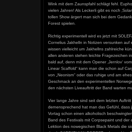
Wink mit dem Zaunspfahl schlägt fehl. Eup
vielen Jahren! Als Leckerli gibt es noch ‚So
tollen Show ärgert man sich bei dem Gedanke
Forest spielen.
Richtig experimentell wird es jetzt mit SOLE
Cornelius Jakhelln in Notizen versunken au
wissen vielleicht um Jakhellns zahlreiche kü
allen anderen stehen leichte Fragezeichen in
bald auf, denn mit dem Opener ‚Jernlov‘ vo
Linear Scaffold“ kann man die schon auf Ca
von „Neonism“ oder das ruhige und am ehest
Geschmack an den experimentellen Norwegern
den nächsten Liveauftritt der Band warten m
Vier lange Jahre sind seit dem letzten Auft
demensprechend hat man das Gefühl, dass j
Vortag schon einen alkoholisch beschwingten G
Band des Festivals mit Corpsepaint und der 
Lektion des nowegischen Black Metals die si