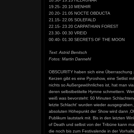
19.25- 20.10 MENHIR
20.20- 21.05 NOCTE OBDUCTA
21.15- 22.05 SOLEFALD
22.15- 23.20 CARPATHIAN FOREST
23.30- 00.30 VREID
00.40- 01.30 SECRETS OF THE MOON
Text: Astrid Benitsch
Fotos: Martin Dannehl
OBSCURITY haben sich eine Überraschung z
Kerzen gibt es eine Pyroshow, eine Setlist m
nichts so Außergewöhnliches ist, hat man v
deren selbstbetitelte Hymne schmettern. Wer 
weiß was bevorsteht: 50 Minuten Schlachten
letzte Schlacht‘ wurden wieder ausgegraben, 
absoluten Höhepunkt der Show wird dann ‚Ob
Publikum lautstark mit. Bis in den letzten W
of Death und selbst von der Tribüne kann m
die noch bis zum Festivalende in der Vorhall