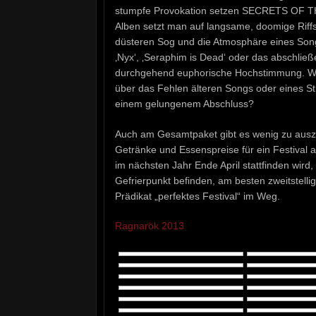
stumpfe Provokation setzen SECRETS OF TH
Alben setzt man auf langsame, doomige Riffs 
düsteren Sog und die Atmosphäre eines Song
‚Nyx‘, ‚Seraphim is Dead‘ oder das abschließ
durchgehend euphorische Hochstimmung. We
über das Fehlen älteren Songs oder eines St
einem gelungenem Abschluss?
Auch am Gesamtpaket gibt es wenig zu auszus
Getränke und Essenspreise für ein Festival 
im nächsten Jahr Ende April stattfinden wird
Gefrierpunkt befinden, am besten zweitstelli
Prädikat „perfektes Festival“ im Weg.
Ragnarök 2013