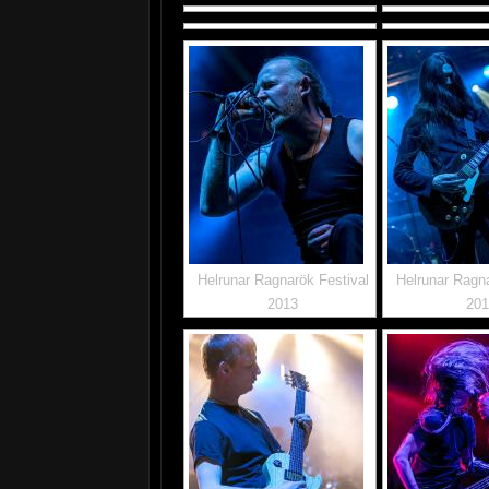
Helrunar Ragnarök Festival
Helrunar Ragna
2013
20