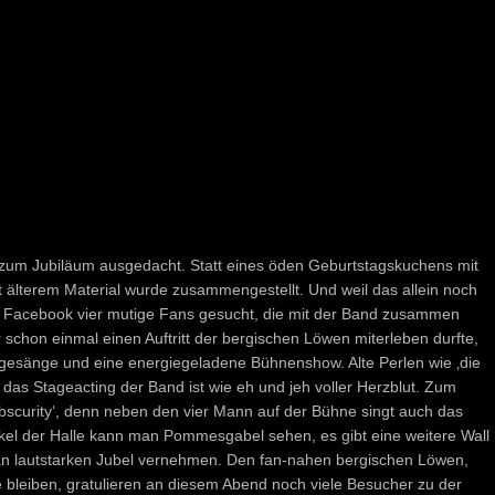
um Jubiläum ausgedacht. Statt eines öden Geburtstagskuchens mit
it älterem Material wurde zusammengestellt. Und weil das allein noch
ia Facebook vier mutige Fans gesucht, die mit der Band zusammen
schon einmal einen Auftritt der bergischen Löwen miterleben durfte,
gesänge und eine energiegeladene Bühnenshow. Alte Perlen wie ‚die
das Stageacting der Band ist wie eh und jeh voller Herzblut. Zum
scurity‘, denn neben den vier Mann auf der Bühne singt auch das
inkel der Halle kann man Pommesgabel sehen, es gibt eine weitere Wall
an lautstarken Jubel vernehmen. Den fan-nahen bergischen Löwen,
e bleiben, gratulieren an diesem Abend noch viele Besucher zu der