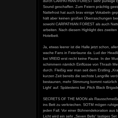
durch CARPATHIAN FOREST sehr punkige Ein
Sound geschaffen. Zum Feiern prächtig geeig
Nattefrost hat auch brav einige Vokabeln ge
hält aber keinen großen Überraschungen bere
sowohl CARPATHIAN FOREST als auch Nattefr
arbeiten. Nach diesem Highlight des zweiten
Hotelbett.
Ja, etwas leerer ist die Halle jetzt schon, a
wache Fans in Feierlaune da. Lud der Headl
bei VREID erst recht keine Pause. In der Mu
schimmern nämlich Einflüsse von Thrash Met
durch. Fleißig war man seit dem Erstling „Kr
kurzen Zeit bereits die sechste Langrille ver
bestaunen, mehr Stimmung kommt natürlich 
Light‘ auf. Spätestens bei ‚Pitch Black Brig
SECRETS OF THE MOON als Rausschmeißer? V
ins Bett zu verkriechen. SOTM mögen ruhiger
jeden Fall. Vor einer Bühnendekoration aus
Licht wird ein sehr „Seven Bells“ lastiges Se