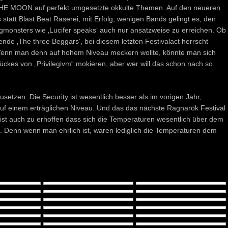
E MOON auf perfekt umgesetzte okkulte Themen. Auf den neueren
statt Blast Beat Raserei, mit Erfolg, wenigen Bands gelingt es, den
monsters wie ‚Lucifer speaks‘ auch nur ansatzweise zu erreichen. Ob
ende ‚The three Beggars‘, bei diesem letzten Festivalact herrscht
nn man denn auf hohem Niveau meckern wollte, könnte man sich
ückes von „Privilegivm“ mokieren, aber wer will das schon nach so
etzen. Die Security ist wesentlich besser als im vorigen Jahr,
auf einem erträglichen Niveau. Und das das nächste Ragnarök Festival
, ist auch zu erhoffen dass sich die Temperaturen wesentlich über dem
g. Denn wenn man ehrlich ist, waren lediglich die Temperaturen dem