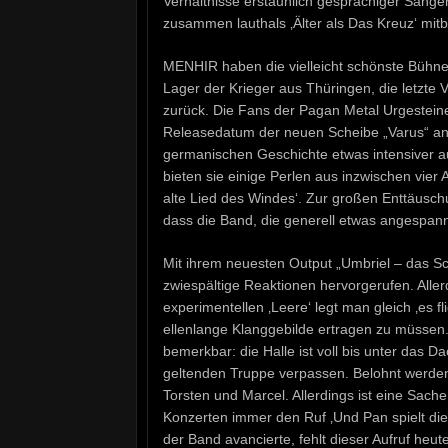
Verhältnisse erstaunlich gesprächiger Sänger
zusammen lauthals ‚Älter als Das Kreuz‘ mit
MENHIR haben die vielleicht schönste Bühne
Lager der Krieger aus Thüringen, die letzte V
zurück. Die Fans der Pagan Metal Urgesteine
Releasedatum der neuen Scheibe „Varus“ ange
germanischen Geschichte etwas intensiver au
bieten sie einige Perlen aus inzwischen vier
alte Lied des Windes‘. Zur großen Enttäuschun
dass die Band, die generell etwas angespannt 
Mit ihrem neuesten Output „Umbriel – das
zwiespältige Reaktionen hervorgerufen. Alle
experimentellen ‚Leere‘ legt man gleich ‚es 
ellenlange Klanggebilde ertragen zu müssen.
bemerkbar: die Halle ist voll bis unter das D
geltenden Truppe verpassen. Belohnt werden
Torsten und Marcel. Allerdings ist eine Sach
Konzerten immer den Ruf ‚Und Pan spielt d
der Band avancierte, fehlt dieser Aufruf heut