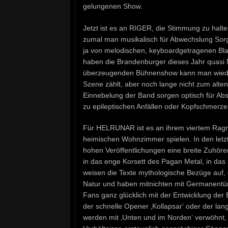
gelungenen Show.
Jetzt ist es an RIGER, die Stimmung zu halt
zumal man musikalisch für Abwechslung Sorg
ja von melodischen, keyboardgetragenen Blac
haben die Brandenburger dieses Jahr quasi M
überzeugenden Bühnenshow kann man wieder
Szene zählt, aber noch lange nicht zum alte
Einnebelung der Band sorgen optisch für Abs
zu epileptischen Anfällen oder Kopfschmerze
Für HELRUNAR ist es an ihrem viertem Ragn
heimischen Wohnzimmer spielen. In den letzte
hohen Veröffentlichungen eine breite Zuhör
in das enge Korsett des Pagan Metal, in das
weisen die Texte mythologische Bezüge auf, d
Natur und haben mitnichten mit Germanentüme
Fans ganz glücklich mit der Entwicklung der B
der schnelle Opener ‚Kollapsar‘ oder der la
werden mit ‚Unten und im Norden‘ verwöhnt, ‚