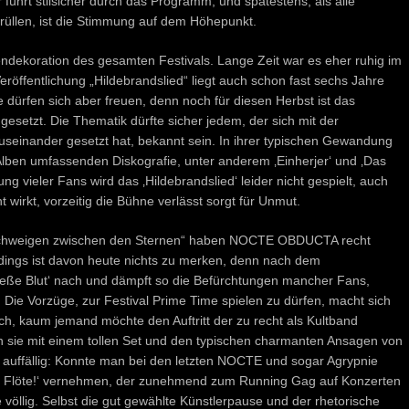
 führt stilsicher durch das Programm, und spätestens, als alle
brüllen, ist die Stimmung auf dem Höhepunkt.
ndekoration des gesamten Festivals. Lange Zeit war es eher ruhig im
eröffentlichung „Hildebrandslied“ liegt auch schon fast sechs Jahre
 dürfen sich aber freuen, denn noch für diesen Herbst ist das
setzt. Die Thematik dürfte sicher jedem, der sich mit der
seinander gesetzt hat, bekannt sein. In ihrer typischen Gewandung
 Alben umfassenden Diskografie, unter anderem ‚Einherjer‘ und ‚Das
g vieler Fans wird das ‚Hildebrandslied‘ leider nicht gespielt, auch
wirkt, vorzeitig die Bühne verlässt sorgt für Unmut.
 Schweigen zwischen den Sternen“ haben NOCTE OBDUCTA recht
rdings ist davon heute nichts zu merken, denn nach dem
fließe Blut‘ nach und dämpft so die Befürchtungen mancher Fans,
 Die Vorzüge, zur Festival Prime Time spielen zu dürfen, macht sich
ach, kaum jemand möchte den Auftritt der zu recht als Kultband
 sie mit einem tollen Set und den typischen charmanten Ansagen von
e auffällig: Konnte man bei den letzten NOCTE und sogar Agrypnie
ie Flöte!‘ vernehmen, der zunehmend zum Running Gag auf Konzerten
e völlig. Selbst die gut gewählte Künstlerpause und der rhetorische