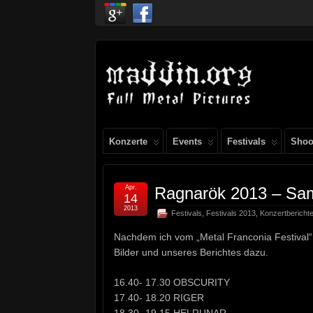
Konzerte
Events
Festivals
Shoo
Apr.
Ragnarök 2013 – Sam
14
2013
Festivals
,
Festivals 2013
,
Konzertbericht
Nachdem ich vom „Metal Franconia Festival“ z
Bilder und unseres Berichtes dazu.
16.40- 17.30 OBSCURITY
17.40- 18.20 RIGER
18.30- 19.15 HELRUNAR