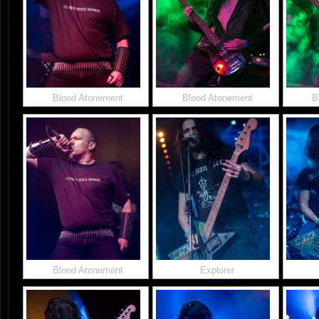
Blood Atonement
Blood Atonement
B
Blood Atonement
Explorer