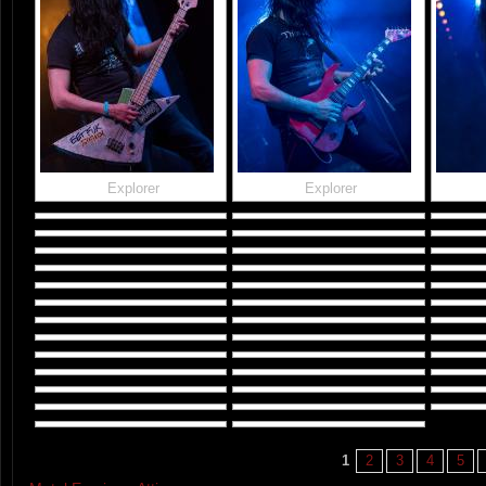
Explorer
Explorer
1
2
3
4
5