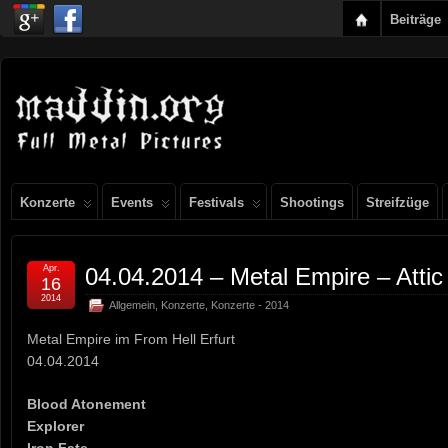
Beiträge
Konzerte
Events
Festivals
Shootings
Streifzüge
Apr.
04.04.2014 – Metal Empire – Attic
16
2014
Allgemein
,
Konzerte
,
Konzerte - 2014
Metal Empire im From Hell Erfurt
04.04.2014
Blood Atonement
Explorer
Iron Fate