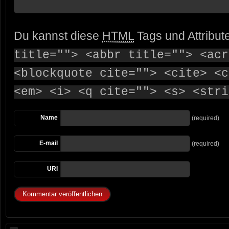
Du kannst diese
HTML
Tags und Attribut
title=""> <abbr title=""> <acr
<blockquote cite=""> <cite> <c
<em> <i> <q cite=""> <s> <stri
Name
(required)
E-mail
(required)
URI