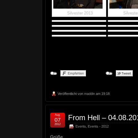
Silvester 2013
Silveste
Veröffentlicht von
maddin
am 19:18
Aug.
From Hell – 04.08.20
07
2012
Events
,
Events - 2012
Grüße,