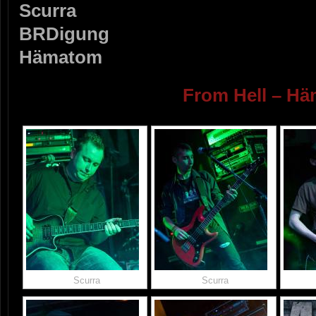
Scurra
BRDigung
Hämatom
From Hell – H
Scurra
Scurra