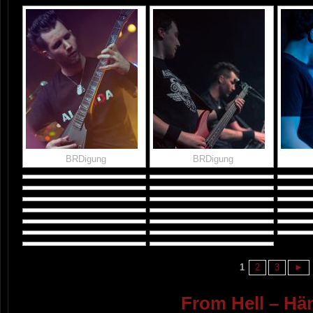
BRDigung
BRDigung
1
2
3
►
From Hell – H