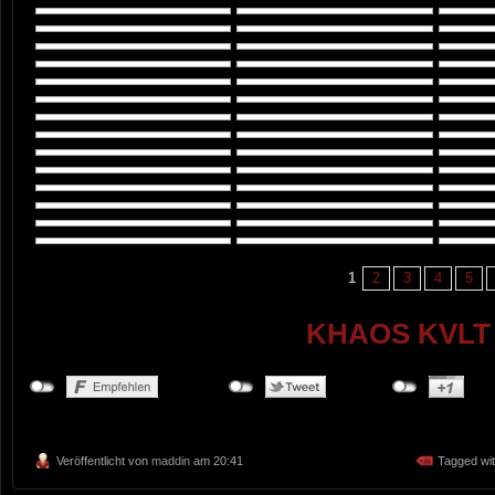
1
2
3
4
5
KHAOS KVLT 
Veröffentlicht von
maddin
am 20:41
Tagged wi