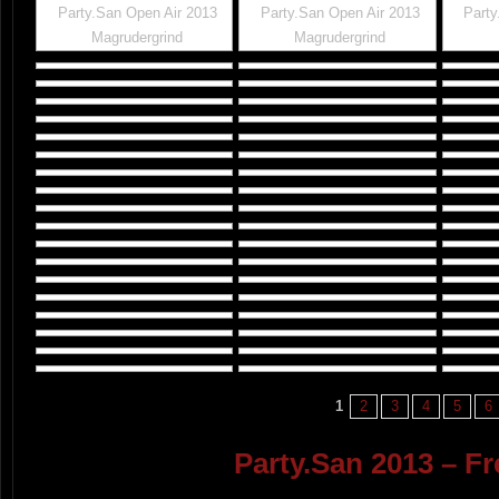
Party.San Open Air 2013
Party.San Open Air 2013
Party
Magrudergrind
Magrudergrind
1
2
3
4
5
6
Party.San 2013 – Fre