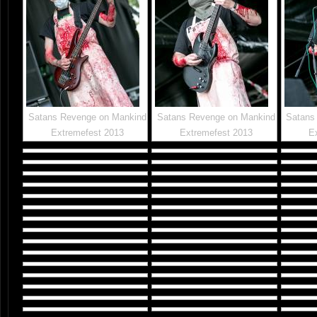
Satans Revenge on Mankind
Satans Revenge on Mankind
Satans
Extremefest 2013
Extremefest 2013
E