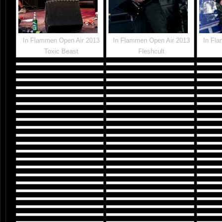
In Flammen Open Air 2013
In Flammen Open Air 2013
In Fl
Toxic Beast
Fleshcult