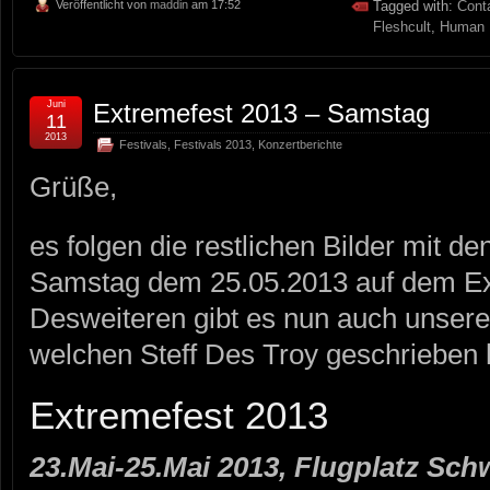
Veröffentlicht von
maddin
am 17:52
Tagged with:
Cont
Fleshcult
,
Human 
Juni
Extremefest 2013 – Samstag
11
2013
Festivals
,
Festivals 2013
,
Konzertberichte
Grüße,
es folgen die restlichen Bilder mit 
Samstag dem 25.05.2013 auf dem Ext
Desweiteren gibt es nun auch unseren
welchen Steff Des Troy geschrieben 
Extremefest 2013
23.Mai-25.Mai 2013, Flugplatz Sch