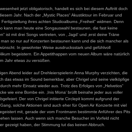
nheit jetzt obligatorisch, handelt es sich bei diesem Auftritt doch
diesem Jahr. Nach der „Mystic Places“ Akustiktour im Februar und
er Fertigstellung ihres achten Studioalbums „Freiheit“ widmen. Denn
.So kann man heute eine Songauswahl bestaunen, die fast keine
 ist mit drei Songs vertreten, von ‚ Jagd‘ und ‚erst deine Träne
ie man so nur auf Konzerten bestaunen kann und die sich mancher als
 wünscht. In gewohnter Weise ausdrucksstark und gefühlvoll
blikum begeistern. Ein Appetithappen vom neuen Album wäre natürlich
em Jahr etwas zu versüßen.
en Abend leider auf Drehleierspielerin Anna Murphy verzichten, die
sich das etwas im Sound bemerkbar, aber Chrigel und seine vielköpfige
durch mehr Einsatz wieder aus. Trotz des Erfolges von „Helvetios“
ke wie eine Bombe ein. ‚Inis Mona‘ brüllt beinahe jeder aus voller
bgefeiert. Der von Chrigel initiierte Circlepit kommt aufgrund der
 Gang, solche Aktionen sind auch eher für Open Air Konzerte mit viel
egeistert mit, gerade der vom Frontmann bestimmte Anführer des Pits
tgehen lassen. Auch wenn sich manche Besucher im Vorfeld nicht
er gezeigt haben, der Stimmung tut das keinen Abbruch.