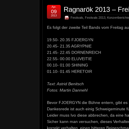
Apr.
Ragnarök 2013 – Freit
09
2013
Festivals
,
Festivals 2013
,
Konzertbericht
Es folgt der zweite Teil Bands vom Freitag a
19.50- 20.35 FJOERGYN
20.45- 21.35 AGRYPNIE
21.45- 22.45 DORNENREICH
22.55- 00.00 ELUVEITIE
00.10- 01.00 SHINING
01.10- 01.45 HERETOIR
Text: Astrid Benitsch
Fotos: Martin Dannehl
Bevor FJOERGYN die Bühne entern, gibt es 
Dankesrede ist auch einig Schweigeminute f
Leider muss Ivo diese abbrechen, da eine ha
Sicher kann man versuchen, dieses Verhalte
korrekt verhalten, einen bitteren Beigeschma