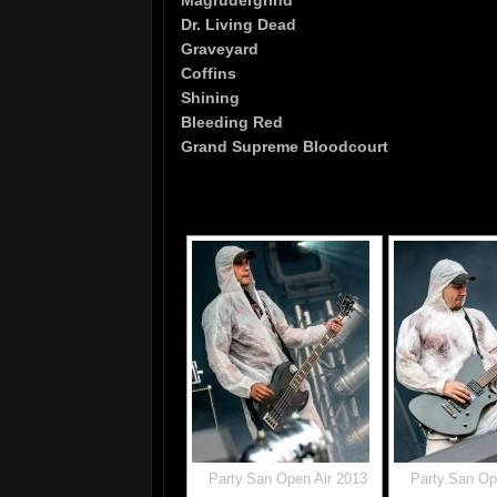
Dr. Living Dead
Graveyard
Coffins
Shining
Bleeding Red
Grand Supreme Bloodcourt
Party.San Open Air 2013
Party.San Op