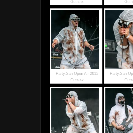
Gutalax
Guta
Party.San Open Air 2013
Party.San Op
Gutalax
Guta