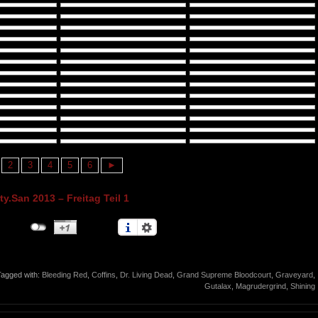
2
3
4
5
6
►
ty.San 2013 – Freitag Teil 1
Tagged with:
Bleeding Red
,
Coffins
,
Dr. Living Dead
,
Grand Supreme Bloodcourt
,
Graveyard
,
Gutalax
,
Magrudergrind
,
Shining