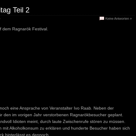
ag Teil 2
e
Keine Antworten »
uf dem Ragnarök Festival.
noch eine Ansprache von Veranstalter Ivo Raab. Neben der
ür den im vorigen Jahr verstorbenen Ragnarökbesucher geplant.
ndvoll Idioten meint, durch laute Zwischenrufe stören zu müssen.
n mit Alkoholkonsum zu erklären und hunderte Besucher haben sich
ck hinterlässt es dennoch.