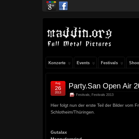
Konzerte
Events
Festivals
Shoo
Aug.
Party.San Open Air 20
26
2013
Festivals
,
Festivals 2013
Hier folgt nun der erste Teil der Bilder vom 
Schlotheim/Thüringen.
Gutalax
Magrudergrind