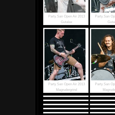
Party.San Open Air 2013
Party.San Op
Gutalax
Guta
Party.San Open Air 2013
Party.San Op
Magrudergrind
Magrude