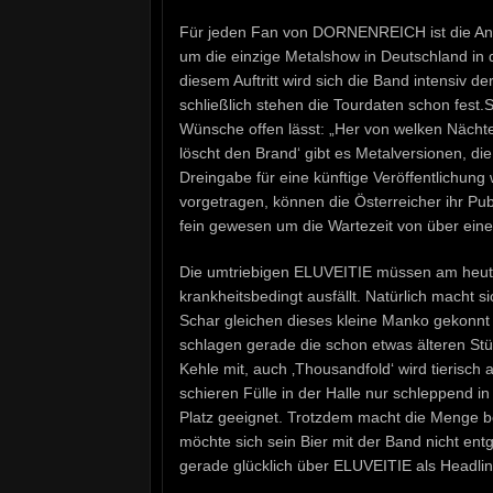
Für jeden Fan von DORNENREICH ist die Anwese
um die einzige Metalshow in Deutschland in 
diesem Auftritt wird sich die Band intensiv d
schließlich stehen die Tourdaten schon fest
Wünsche offen lässt: „Her von welken Nächten“
löscht den Brand‘ gibt es Metalversionen, d
Dreingabe für eine künftige Veröffentlichung
vorgetragen, können die Österreicher ihr Pu
fein gewesen um die Wartezeit von über ein
Die umtriebigen ELUVEITIE müssen am heutig
krankheitsbedingt ausfällt. Natürlich macht 
Schar gleichen dieses kleine Manko gekonnt 
schlagen gerade die schon etwas älteren Stüc
Kehle mit, auch ‚Thousandfold‘ wird tierisch a
schieren Fülle in der Halle nur schleppend in
Platz geeignet. Trotzdem macht die Menge b
möchte sich sein Bier mit der Band nicht en
gerade glücklich über ELUVEITIE als Headlin