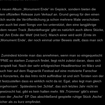
 neuen Album „Monument Ende“ im Gepäck, sondern bieten die
dem offiziellen Release zum Verkauf an. Grund genug für den einen
lich wurde die Veröffentlichung ja schon mehrere Male verschoben.
nn auch bei zwei Songs von Ivo unterstützt, den eine langjährige
em neuen Track ‚Betonlethargie‘ gibt es natürlich auch ältere Stücke,
und ‚Am Ende der Welt‘ (mit Ivo!). Manch einer wird wohl ‚Ernte im
ck ‚Monument Ende‘, der noch einmal unter Beweis stellt, dass man sich
ner? Zumindest könnte man das annehmen, wenn man so eingequetscht
IE so starken Zuspruch findet, liegt nicht zuletzt daran, dass sich
 erspielt hat. Nach der sehr erfolgreichen Headlinertour im März und
uch hier auf dem Ragnarök Festival auf eine motivierte Fanschar
es Konzertes, da das Intro nicht auffindbar ist und sich Torsten von der
stzustellen dass es wirklich nicht da ist. Egal, also legt man gleich
vergehorsam‘. Spätestens bei ‚Schlaf‘, das sich letztes Jahr nicht im
ewünscht hat, gibt es kein halten mehr. Mit ‚Trümmer‘ gibt’s einen
von der „Asche“ EP. Das abschließend gespielte ruhige Stück ‚Asche‘
icher als zu kurz empfindet.