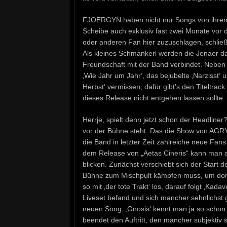
FJOERGYN haben nicht nur Songs von ihrem
Scheibe auch exklusiv fast zwei Monate vor 
oder anderen Fan hier zuzuschlagen, schließ
Als kleines Schmankerl werden die Jenaer da
Freundschaft mit der Band verbindet. Neben d
‚Wie Jahr um Jahr‘, das bejubelte ‚Narzisst‘ 
Herbst‘ vermissen, dafür gibt’s den Titeltra
dieses Release nicht entgehen lassen sollte.
Herrje, spielt denn jetzt schon der Headli
vor der Bühne steht. Das die Show von AGRYPN
die Band in letzter Zeit zahlreiche neue Fans
dem Release von „Aetas Cineris“ kann man a
blicken. Zunächst verschiebt sich der Start d
Bühne zum Mischpult kämpfen muss, um dort fe
so mit ‚der tote Trakt‘ los, darauf folgt ‚Kada
Liveset befand und sich mancher sehnlichst g
neuen Song, ‚Gnosis‘ kennt man ja so schon 
beendet den Auftritt, den mancher subjektiv s