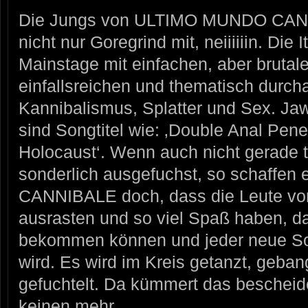
Die Jungs von ULTIMO MUNDO CANNI
nicht nur Goregrind mit, neiiiiiin. Die I
Mainstage mit einfachen, aber brutal
einfallsreichen und thematisch durcha
Kannibalismus, Splatter und Sex. Jaw
sind Songtitel wie: ‚Double Anal Pene
Holocaust‘. Wenn auch nicht gerade 
sonderlich ausgefuchst, so schaff
CANNIBALE doch, dass die Leute vor 
ausrasten und so viel Spaß haben, da
bekommen können und jeder neue Son
wird. Es wird im Kreis getanzt, geba
gefuchtelt. Da kümmert das bescheid
keinen mehr.