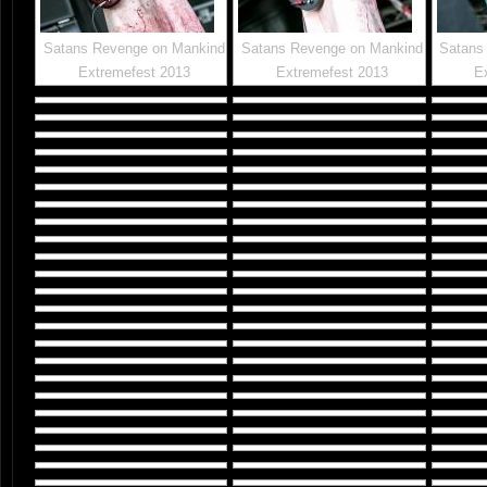
Satans Revenge on Mankind
Satans Revenge on Mankind
Satans
Extremefest 2013
Extremefest 2013
E