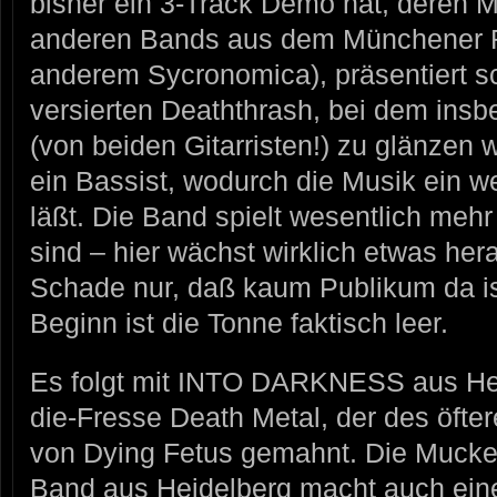
bisher ein 3-Track Demo hat, deren Mi
anderen Bands aus dem Münchener R
anderem Sycronomica), präsentiert s
versierten Deaththrash, bei dem insb
(von beiden Gitarristen!) zu glänzen w
ein Bassist, wodurch die Musik ein 
läßt. Die Band spielt wesentlich meh
sind – hier wächst wirklich etwas her
Schade nur, daß kaum Publikum da is
Beginn ist die Tonne faktisch leer.
Es folgt mit INTO DARKNESS aus Heid
die-Fresse Death Metal, der des öfter
von Dying Fetus gemahnt. Die Mucke r
Band aus Heidelberg macht auch ein