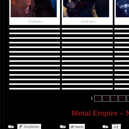
Andhaka
Andhaka
1
2
3
4
5
Metal Empire – 