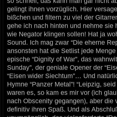
so schnell, das kann man gar nicht a
gelingt ihnen vorzüglich. Hier versa
bißchen und filtern zu viel der Gitar
gehe ich nach hinten und nehme sie h
wie Negator klingen sollen! Hat ja w
Sound. Ich mag zwar “Die eherne Rep
ansonsten hat die Setlist jede Menge 
epische “Dignity of War”, das wahnwi
Sunday”, der geniale Opener der “Ei
“Eisen wider Siechtum”… Und natürli
Hymne “Panzer Metal”! “Leipzig, seid i
waren es, so kam es mir vor (ich glau
nach Obscenity gegangen), aber die 
definitiv ihren Spaß. Und als Abschluß