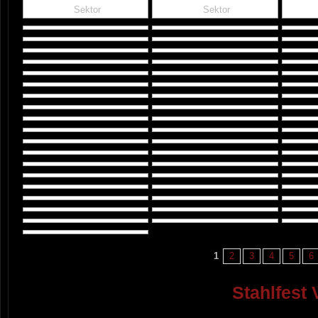
Sektor
Sektor
1
2
3
4
5
6
Stahlfest 