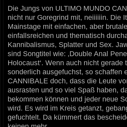
Die Jungs von ULTIMO MUNDO CANNI
nicht nur Goregrind mit, neiiiiiin. Die I
Mainstage mit einfachen, aber brutal
einfallsreichen und thematisch durcha
Kannibalismus, Splatter und Sex. Jaw
sind Songtitel wie: ‚Double Anal Pene
Holocaust‘. Wenn auch nicht gerade 
sonderlich ausgefuchst, so schaff
CANNIBALE doch, dass die Leute vor 
ausrasten und so viel Spaß haben, da
bekommen können und jeder neue Son
wird. Es wird im Kreis getanzt, geba
gefuchtelt. Da kümmert das bescheid
keinen mehr.