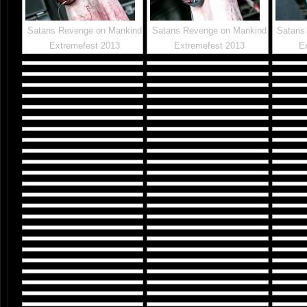
Satans Revenge on Mankind
Satans Revenge on Mankind
Satans
Extremefest 2013
Extremefest 2013
E