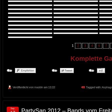
1
2
3
4
6
7
Komplette Ga
Veröffentlicht von
maddin
am 13:22
Tagged with:
Asphago
Sep.
PartySan 2012 – Bands vom Freita