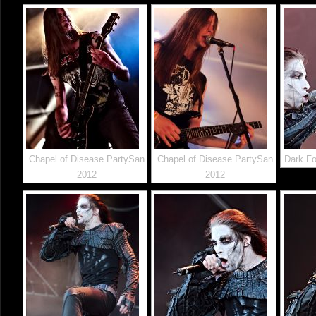
Chapel of Disease PartySan
Chapel of Disease PartySan
Dark Fo
2012
2012