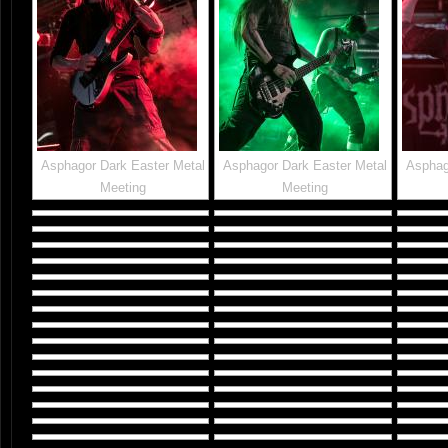
Asphagor Dark Easter Metal
Asphagor Dark Easter Metal
Asphag
Meeting
Meeting