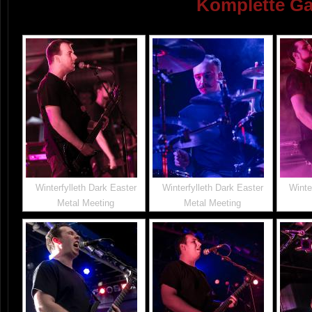
Komplette Ga
Winterfylleth Dark Easter
Winterfylleth Dark Easter
Winte
Metal Meeting
Metal Meeting