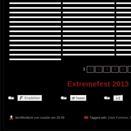
1
2
3
4
8
9
Extremefest 2013 
Veröffentlicht von
maddin
am 20:49
Tagged with:
Dark Fortress
,