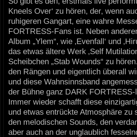
So gibt es den, erstmals live perfor
Kneels Over‘ zu hören, der, wenn au
ruhigeren Gangart, eine wahre Messe
FORTRESS-Fans ist. Neben anderen 
Album „Ylem“, wie ‚Evenfall‘ und ‚Hir
das etwas ältere Werk ‚Self Mutilati
Scheibchen „Stab Wounds“ zu hören.
den Rängen und eigentlich überall w
und diese Wahnsinnsband angemesse
der Bühne ganz DARK FORTRESS-like
Immer wieder schafft diese einzigart
und etwas entrückte Atmosphäre zu 
den melodischen Sounds, den verdam
aber auch an der unglaublich fesse