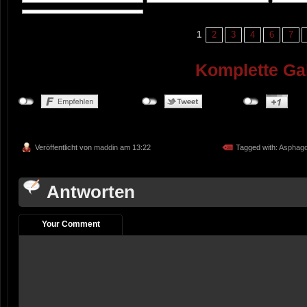
1
2
3
4
6
7
Komplette Gal
Veröffentlicht von
maddin
am 13:22
Tagged with:
Asphago
Antworten
Your Comment