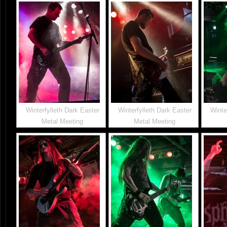
Winterfylleth Dark Easter
Winterfylleth Dark Easter
Winte
Metal Meeting
Metal Meeting