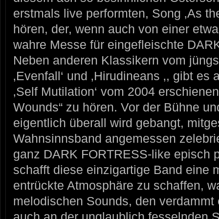
erstmals live performten, Song ‚As t
hören, der, wenn auch von einer etwa
wahre Messe für eingefleischte DA
Neben anderen Klassikern vom jüngs
‚Evenfall‘ und ‚Hirudineans ‚, gibt e
‚Self Mutilation‘ vom 2004 erschien
Wounds“ zu hören. Vor der Bühne un
eigentlich überall wird gebangt, mit
Wahnsinnsband angemessen zelebrie
ganz DARK FORTRESS-like episch pe
schafft diese einzigartige Band eine
entrückte Atmosphäre zu schaffen, 
melodischen Sounds, den verdammt ei
auch an der unglaublich fesselnden