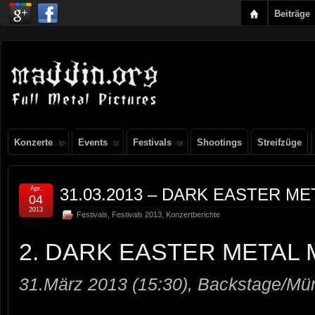
Beiträge
Konzerte
Events
Festivals
Shootings
Streifzüge
Apr.
31.03.2013 – DARK EASTER ME
04
2013
Festivals
,
Festivals 2013
,
Konzertberichte
2. DARK EASTER METAL 
31.März 2013 (15:30), Backstage/M