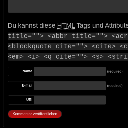
Du kannst diese
HTML
Tags und Attribut
title=""> <abbr title=""> <acr
<blockquote cite=""> <cite> <c
<em> <i> <q cite=""> <s> <stri
Name
(required)
E-mail
(required)
URI