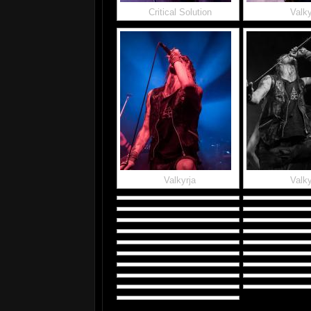
Critical Solution
Valky
Valkyrja
Valky