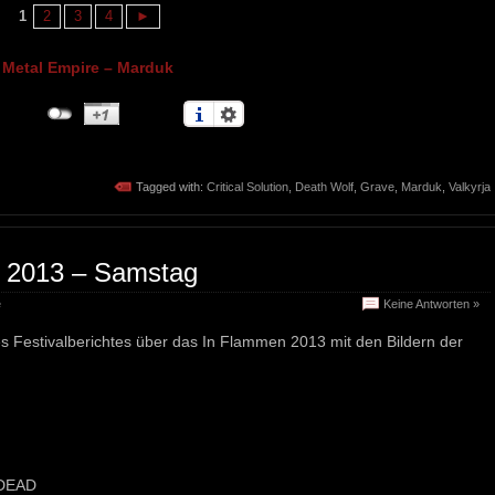
1
2
3
4
►
Metal Empire – Marduk
Tagged with:
Critical Solution
,
Death Wolf
,
Grave
,
Marduk
,
Valkyrja
 2013 – Samstag
e
Keine Antworten »
eres Festivalberichtes über das In Flammen 2013 mit den Bildern der
 DEAD