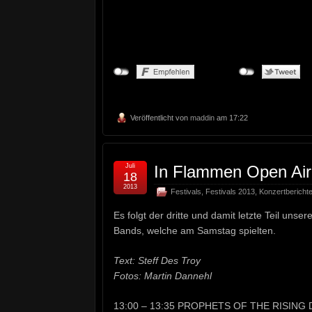
Veröffentlicht von
maddin
am 17:22
Juli
In Flammen Open Air
18
2013
Festivals
,
Festivals 2013
,
Konzertbericht
Es folgt der dritte und damit letzte Teil uns
Bands, welche am Samstag spielten.
Text: Steff Des Troy
Fotos: Martin Dannehl
13:00 – 13:35 PROPHETS OF THE RISING