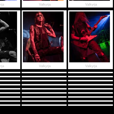
rja
Valkyrja
Valkyrja
rja
Valkyrja
Valkyrja