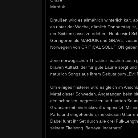
Marduk
Draußen wird es allmählich winterlich kalt, 
es unter der Woche, nämlich Donnerstag ist,
der Spitzenklasse zu erleben. Heute wird Sc
Geringeren als MARDUK und GRAVE, zusam
Norwegern von CRITICAL SOLUTION geben s
Jene norwegischen Thrasher machen auch gle
braven Auftakt, der für gute Laune sorgt und
natürlich Songs aus ihrem Debütalbum „Evi
Um einiges finsterer wird es gleich im Anschl
Metal dieser Schweden. Angefangen beim blut
den schnellen, aggressiven und harten Sou
Grausamkeit eindrucksvoll umgesetzt. Mit e
Parts und eingehenden, melodiösen Gitarren
Dabei führt ihr Set durch alle drei Full-Lengt
seinem Titelsong ‚Betrayal Incarnate‘.