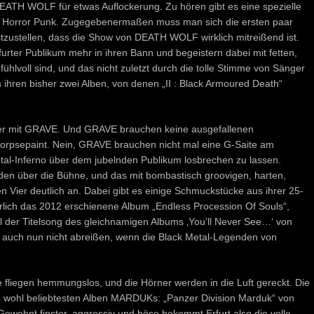
ATH WOLF für etwas Auflockerung. Zu hören gibt es eine spezielle
d Horror Punk. Zugegebenermaßen muss man sich die ersten paar
tzustellen, dass die Show von DEATH WOLF wirklich mitreißend ist.
rter Publikum mehr in ihren Bann und begeistern dabei mit fetten,
ühlvoll sind, und das nicht zuletzt durch die tolle Stimme von Sänger
ihren bisher zwei Alben, von denen „II : Black Armoured Death“
ter mit GRAVE. Und GRAVE brauchen keine ausgefallenen
orpsepaint. Nein, GRAVE brauchen nicht mal eine G-Saite am
tal-Inferno über dem jubelnden Publikum losbrechen zu lassen.
den über die Bühne, und das mit bombastisch groovigen, harten,
Vier deutlich an. Dabei gibt es einige Schmuckstücke aus ihrer 25-
ürlich das 2012 erschienene Album „Endless Procession Of Souls“,
el der Titelsong des gleichnamigen Albums ‚You’ll Never See…‘ von
l auch nun nicht abreißen, wenn die Black Metal-Legenden von
 fliegen hemmungslos, und die Hörner werden in die Luft gereckt. Die
n wohl beliebtesten Alben MARDUKs: „Panzer Division Marduk“ von
ewohnt finster, aggressiv und böse bekommt Erfurt also die volle