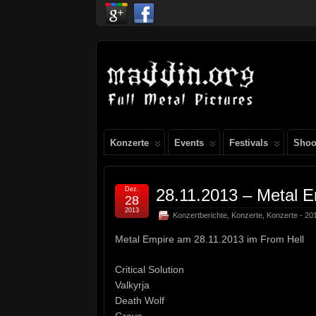
Konzerte
Events
Festivals
Shoo
Dez.
28.11.2013 – Metal 
28
2013
Konzertberichte
,
Konzerte
,
Konzerte - 20
Metal Empire am 28.11.2013 im From Hell
Critical Solution
Valkyrja
Death Wolf
Grave