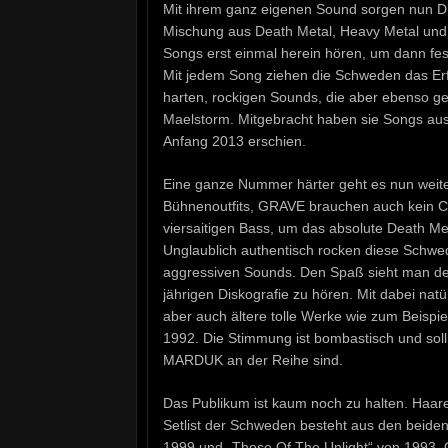
Mit ihrem ganz eigenen Sound sorgen nun DE
Mischung aus Death Metal, Heavy Metal un
Songs erst einmal herein hören, um dann fes
Mit jedem Song ziehen die Schweden das Erfu
harten, rockigen Sounds, die aber ebenso gef
Maelstorm. Mitgebracht haben sie Songs aus 
Anfang 2013 erschien.
Eine ganze Nummer härter geht es nun wei
Bühnenoutfits, GRAVE brauchen auch kein C
viersaitigen Bass, um das absolute Death Me
Unglaublich authentisch rocken diese Schwe
aggressiven Sounds. Den Spaß sieht man den 
jährigen Diskografie zu hören. Mit dabei nat
aber auch ältere tolle Werke wie zum Beispi
1992. Die Stimmung ist bombastisch und sol
MARDUK an der Reihe sind.
Das Publikum ist kaum noch zu halten. Haare
Setlist der Schweden besteht aus den beide
1999 und „Those Of The Unlight“ von 1993. G