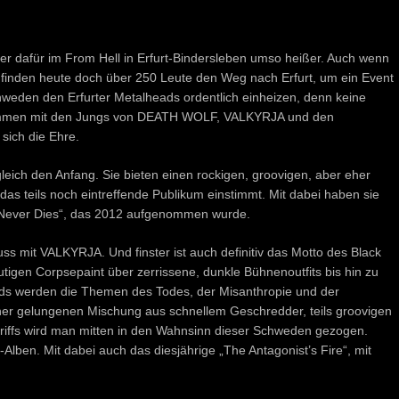
aber dafür im From Hell in Erfurt-Bindersleben umso heißer. Auch wenn
 finden heute doch über 250 Leute den Weg nach Erfurt, um ein Event
hweden den Erfurter Metalheads ordentlich einheizen, denn keine
men mit den Jungs von DEATH WOLF, VALKYRJA und den
ich die Ehre.
ich den Anfang. Sie bieten einen rockigen, groovigen, aber eher
 das teils noch eintreffende Publikum einstimmt. Mit dabei haben sie
l Never Dies“, das 2012 aufgenommen wurde.
uss mit VALKYRJA. Und finster ist auch definitiv das Motto des Black
igen Corpsepaint über zerrissene, dunkle Bühnenoutfits bis hin zu
nds werden die Themen des Todes, der Misanthropie und der
iner gelungenen Mischung aus schnellem Geschredder, teils groovigen
riffs wird man mitten in den Wahnsinn dieser Schweden gezogen.
h-Alben. Mit dabei auch das diesjährige „The Antagonist’s Fire“, mit