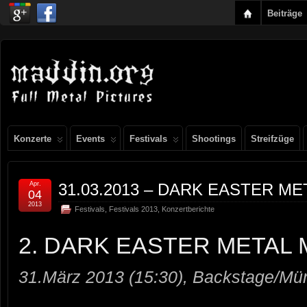
Beiträge
Konzerte
Events
Festivals
Shootings
Streifzüge
Apr.
31.03.2013 – DARK EASTER ME
04
2013
Festivals
,
Festivals 2013
,
Konzertberichte
2. DARK EASTER METAL 
31.März 2013 (15:30), Backstage/M