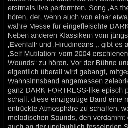
erstmals live performten, Song ‚As t
hören, der, wenn auch von einer etwa
wahre Messe für eingefleischte DA
Neben anderen Klassikern vom jüngs
‚Evenfall‘ und ‚Hirudineans ‚, gibt e
‚Self Mutilation‘ vom 2004 erschien
Wounds“ zu hören. Vor der Bühne un
eigentlich überall wird gebangt, mit
Wahnsinnsband angemessen zelebrie
ganz DARK FORTRESS-like episch pe
schafft diese einzigartige Band eine
entrückte Atmosphäre zu schaffen, 
melodischen Sounds, den verdammt ei
auch an der unglaublich fesselnden