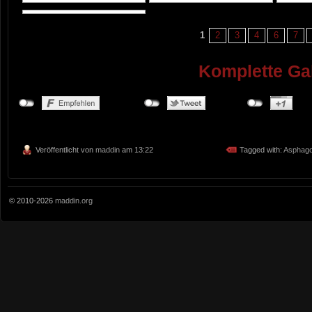
1
2
3
4
6
7
Komplette Gal
Veröffentlicht von
maddin
am 13:22
Tagged with:
Asphago
© 2010-2026
maddin.org