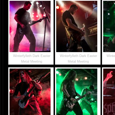
Winterfylleth Dark Easter
Winterfylleth Dark Easter
Winte
Metal Meeting
Metal Meeting