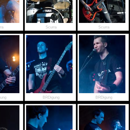
ra
Scurra
Scurra
gung
BRDigung
BRDigung