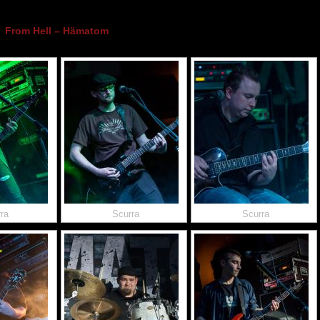
From Hell – Hämatom
ra
Scurra
Scurra