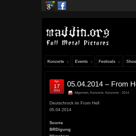
Konzerte
Events
Festivals
Shoo
Apr.
05.04.2014 – From H
17
2014
Allgemein
,
Konzerte
,
Konzerte - 2014
Deutschrock im From Hell
05.04.2014
Scurra
BRDigung
Hämatom