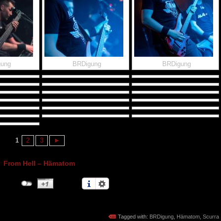
gung
BRDigung
BRDigung
1
2
3
►
From Hell – Hämatom
Tagged with:
BRDigung
,
Hämatom
,
Scurra