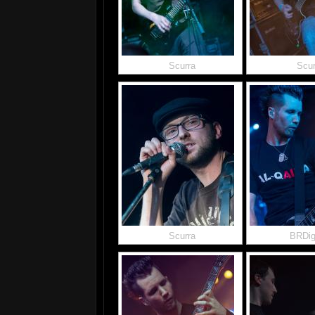
Scurra
Scur
Scurra
BRDi