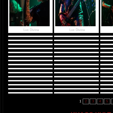
Lux Divina
Lux Divina
1
2
3
4
5