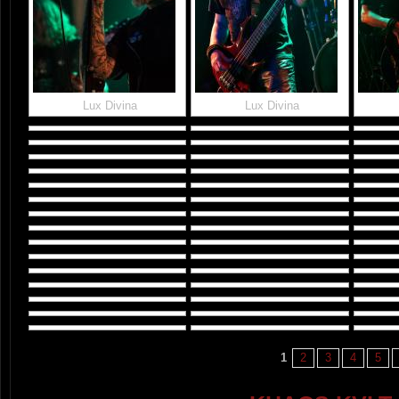
Lux Divina
Lux Divina
1
2
3
4
5