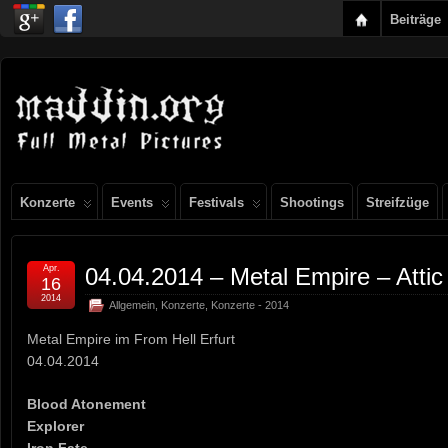
Beiträge
Konzerte
Events
Festivals
Shootings
Streifzüge
Apr.
04.04.2014 – Metal Empire – Attic
16
2014
Allgemein
,
Konzerte
,
Konzerte - 2014
Metal Empire im From Hell Erfurt
04.04.2014
Blood Atonement
Explorer
Iron Fate