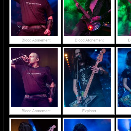
Blood Atonement
Blood Atonement
B
Blood Atonement
Explorer