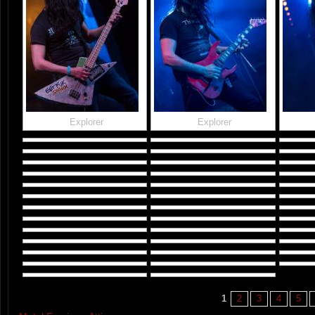
Explorer
Explorer
1
2
3
4
5