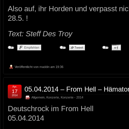
Also auf, ihr Horden und verpasst n
28.5. !
Text: Steff Des Troy
Veröffentlicht von
maddin
am 19:36
Apr.
05.04.2014 – From Hell – Hämat
17
2014
Allgemein
,
Konzerte
,
Konzerte - 2014
Deutschrock im From Hell
05.04.2014