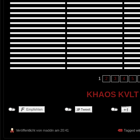
1
2
3
4
5
KHAOS KVLT 
Veröffentlicht von
maddin
am 20:41
Tagged wi