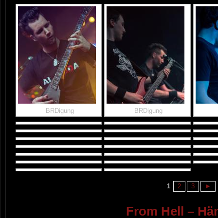
BRDigung
BRDigung
1
2
3
►
From Hell – H