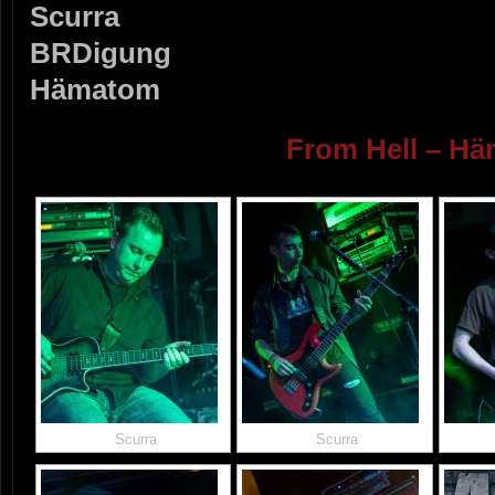
Scurra
BRDigung
Hämatom
From Hell – H
Scurra
Scurra