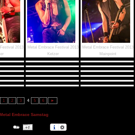
Festival 2013
Metal Embrace Festival 2013
Metal Embrace Festival 2013
er
Ketzer
Mainpoint
1
2
3
4
5
6
►
Metal Embrace Samstag