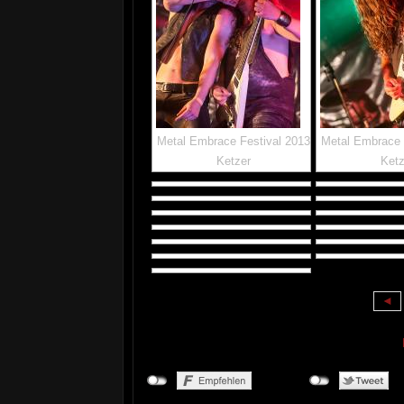
Metal Embrace Festival 2013
Metal Embrace 
Ketzer
Ketz
◄