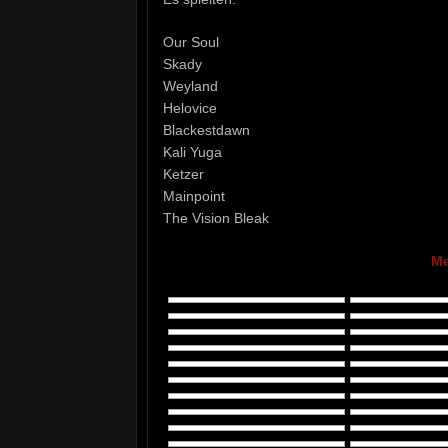
Our Soul
Skady
Weyland
Helovice
Blackestdawn
Kali Yuga
Ketzer
Mainpoint
The Vision Bleak
Me