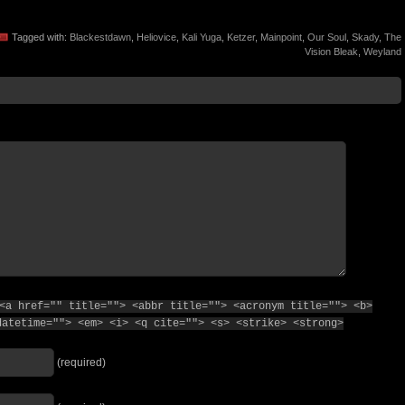
Tagged with:
Blackestdawn
,
Heliovice
,
Kali Yuga
,
Ketzer
,
Mainpoint
,
Our Soul
,
Skady
,
The
Vision Bleak
,
Weyland
<a href="" title=""> <abbr title=""> <acronym title=""> <b>
datetime=""> <em> <i> <q cite=""> <s> <strike> <strong>
(required)