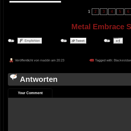
1
2
3
4
5
6
Metal Embrace 
Veröffentlicht von
maddin
am 20:23
Tagged with:
Blackestda
Antworten
Your Comment