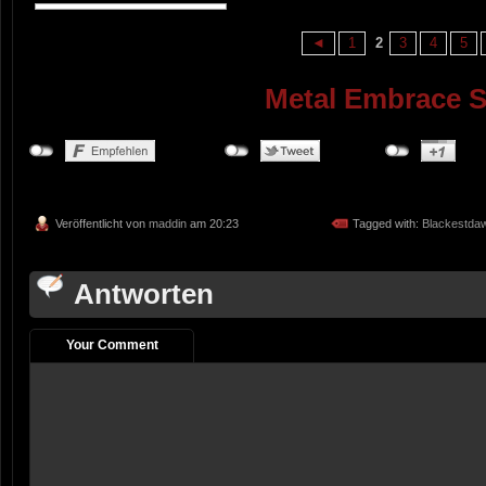
◄
1
2
3
4
5
Metal Embrace 
Veröffentlicht von
maddin
am 20:23
Tagged with:
Blackestda
Antworten
Your Comment