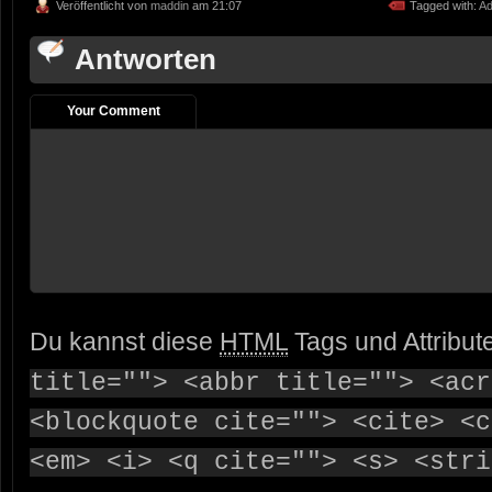
Veröffentlicht von
maddin
am 21:07
Tagged with:
Ad
Antworten
Your Comment
Du kannst diese
HTML
Tags und Attribut
title=""> <abbr title=""> <acr
<blockquote cite=""> <cite> <c
<em> <i> <q cite=""> <s> <stri