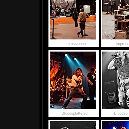
Impressionen
Impress
Bloodsplattered
Bloodspl