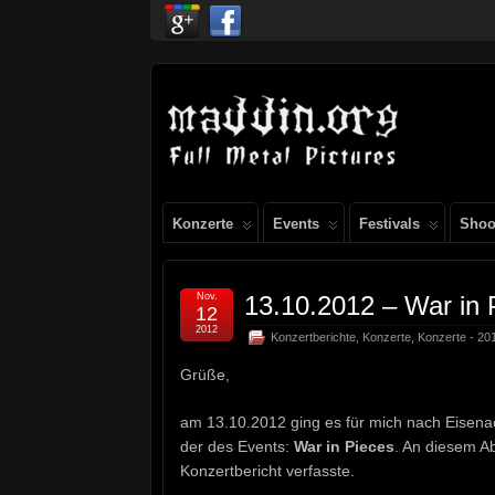
Konzerte
Events
Festivals
Shoo
Nov.
13.10.2012 – War in 
12
2012
Konzertberichte
,
Konzerte
,
Konzerte - 20
Grüße,
am 13.10.2012 ging es für mich nach Eisen
der des Events:
War in Pieces
. An diesem A
Konzertbericht verfasste.