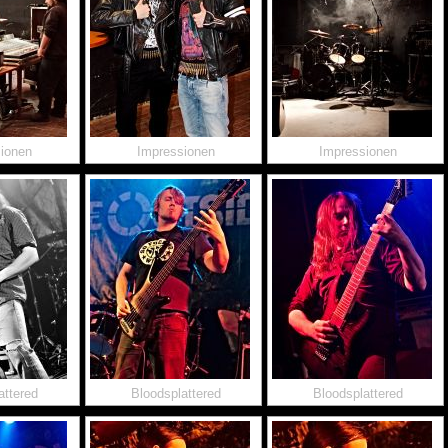
ionen
Impressionen
Impressionen
attered
Bloodsplattered
Bloodsplattered