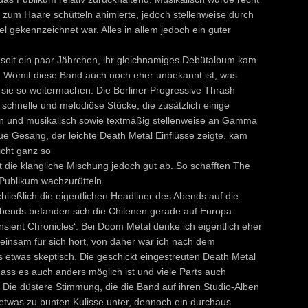
r zum Haare schütteln animierte, jedoch stellenweise durch
 gekennzeichnet war. Alles in allem jedoch ein guter
 seit ein paar Jährchen, ihr gleichnamiges Debütalbum kam
s. Womit diese Band auch noch eher unbekannt ist, was
nn sie so weitermachen. Die Berliner Progressive Thrash
 schnelle und melodiöse Stücke, die zusätzlich einige
en und musikalisch sowie textmäßig stellenweise an Gamma
ue Gesang, der leichte Death Metal Einflüsse zeigte, kam
icht ganz so
 die klangliche Mischung jedoch gut ab. So schafften The
Publikum wachzurütteln.
ießlich die eigentlichen Headliner des Abends auf die
Abends befanden sich die Chilenen gerade auf Europa-
nsient Chronicles‘. Bei Doom Metal denke ich eigentlich eher
insam für sich hört, von daher war ich nach dem
etwas skeptisch. Die geschickt eingestreuten Death Metal
ass es auch anders möglich ist und viele Parts auch
Die düstere Stimmung, die die Band auf ihren Studio-Alben
 etwas zu bunten Kulisse unter, dennoch ein durchaus