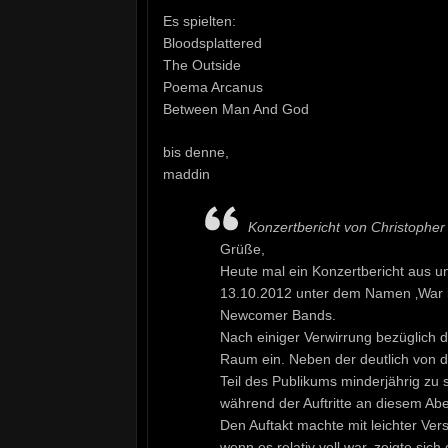
Es spielten:
Bloodsplattered
The Outside
Poema Arcanus
Between Man And God
bis denne,
maddin
Konzertbericht von Christophe
Grüße,
Heute mal ein Konzertbericht aus 
13.10.2012 unter dem Namen ‚War i
Newcomer Bands.
Nach einiger Verwirrung bezüglich d
Raum ein. Neben der deutlich von d
Teil des Publikums minderjährig zu 
während der Auftritte an diesem Abe
Den Auftakt machte mit leichter Ve
wenn es relativ voll war, zeigte sic