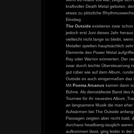
kraftvoller Death Metal geboten, de
etwas zu plötzliche Rhythmuswechsel
Einstieg.
The Outside
existieren zwar schon
jedoch erst Juni dieses Jahr herau
vielleicht nicht lange so bleibt, we
Metaller spielten hauptsächlich sehr
Elemente des Power Metal aufgriff
Ray oder Warrior erinnerten. Der ra
zwar durch leichte Übersteuerung n
gut rüber wie auf dem Album, rundet
Outside es auch einigermaßen das 
Mit
Poema Arcanus
kamen dann schl
Bühne. Als dienstälteste Band des 
Tournee für ihr neuestes Album ‚Tra
an langsamere Musik die man eher e
Aufwärmen bei The Outside anfangs 
Passagen zeigten aber recht bald, d
durchaus headbang-tauglich waren. 
aufkommen lässt, ging leider in der