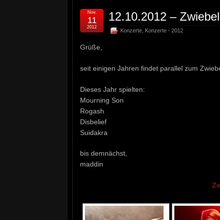
Nov.
12.10.2012 – Zwiebe
11
2012
Konzerte
,
Konzerte - 2012
Grüße,
seit einigen Jahren findet parallel zum Zwieb
Dieses Jahr spielten:
Mourning Son
Rogash
Disbelief
Suidakra
bis demnächst,
maddin
Zw