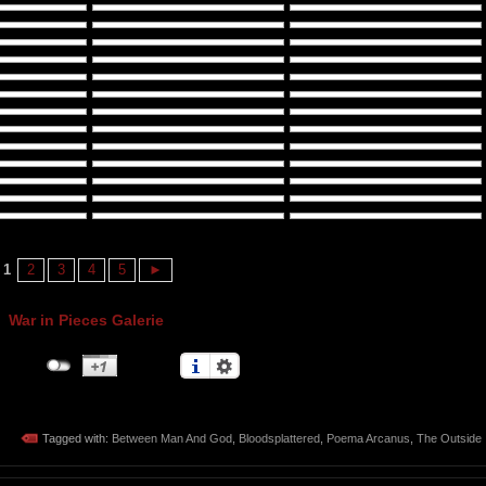
1
2
3
4
5
►
War in Pieces Galerie
Tagged with:
Between Man And God
,
Bloodsplattered
,
Poema Arcanus
,
The Outside