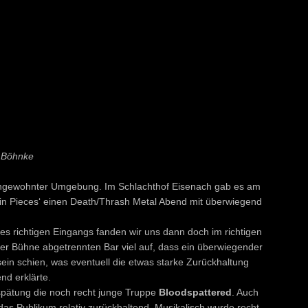
r Böhnke
ungewohnter Umgebung. Im Schlachthof Eisenach gab es am
n Pieces‘ einen Death/Thrash Metal Abend mit überwiegend
es richtigen Eingangs fanden wir uns dann doch im richtigen
er Bühne abgetrennten Bar viel auf, dass ein überwiegender
sein schien, was eventuell die etwas starke Zurückhaltung
nd erklärte.
rspätung die noch recht junge Truppe
Bloodspattered
. Auch
h das Publikum relativ zurückhaltend. Musikalisch wurde recht