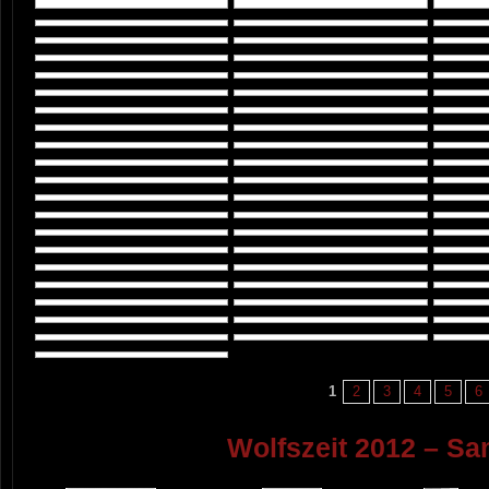
1
2
3
4
5
6
Wolfszeit 2012 – Sa