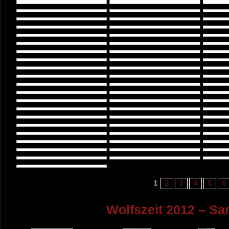
1
2
3
4
5
6
Wolfszeit 2012 – Sa