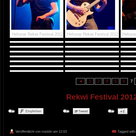
Helrunar Rekwi Festival 2012
Helrunar Rekwi Festival 2012
Helruna
◄
1
2
4
5
6
7
Rekwi Festival 2012
Veröffentlicht von
maddin
am 12:03
Tagged with