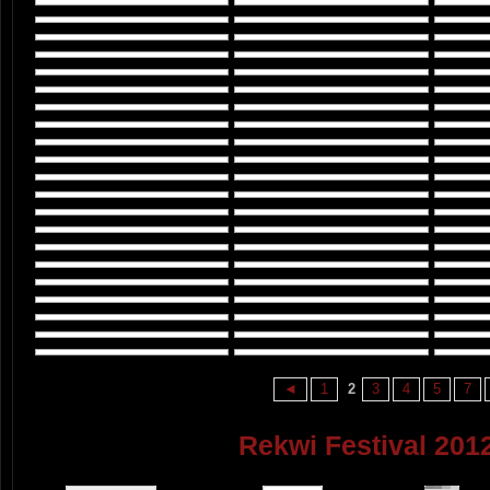
◄
1
2
3
4
5
7
Rekwi Festival 2012