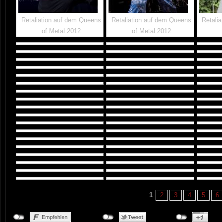
Retaliation auf dem Queens
Retaliation auf dem Queens
Retali
of Metal 2012
of Metal 2012
1
2
3
4
5
6