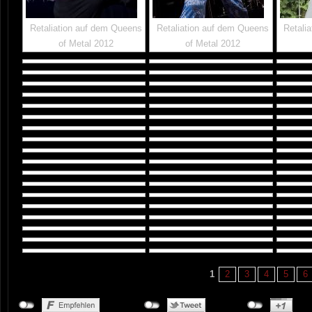
Retaliation auf dem Queens
Retaliation auf dem Queens
Retali
of Metal 2012
of Metal 2012
1
2
3
4
5
6