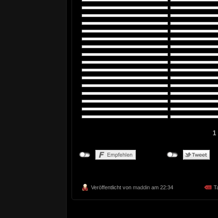
1
Veröffentlicht von
maddin
am 22:34
T