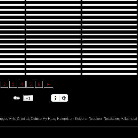
2
3
4
5
6
►
agged with:
Criminal
,
Defuse My Hate
,
Hateprison
,
Kelebra
,
Requiem
,
Retaliation
,
Volksmetal