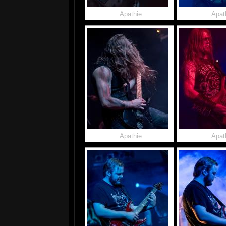
Apathie
Apat
Apathie
Apat