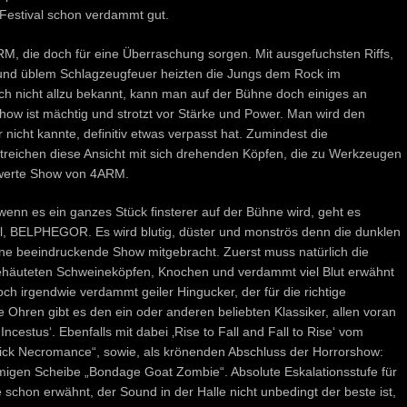
 Festival schon verdammt gut.
RM, die doch für eine Überraschung sorgen. Mit ausgefuchsten Riffs,
s und üblem Schlagzeugfeuer heizten die Jungs dem Rock im
h nicht allzu bekannt, kann man auf der Bühne doch einiges an
ow ist mächtig und strotzt vor Stärke und Power. Man wird den
 nicht kannte, definitiv etwas verpasst hat. Zumindest die
streichen diese Ansicht mit sich drehenden Köpfen, die zu Werkzeugen
nswerte Show von 4ARM.
wenn es ein ganzes Stück finsterer auf der Bühne wird, geht es
hail, BELPHEGOR. Es wird blutig, düster und monströs denn die dunklen
 beeindruckende Show mitgebracht. Zuerst muss natürlich die
äuteten Schweineköpfen, Knochen und verdammt viel Blut erwähnt
h irgendwie verdammt geiler Hingucker, der für die richtige
hren gibt es den ein oder anderen beliebten Klassiker, allen voran
cestus‘. Ebenfalls mit dabei ‚Rise to Fall and Fall to Rise‘ vom
ick Necromance“, sowie, als krönenden Abschluss der Horrorshow:
migen Scheibe „Bondage Goat Zombie“. Absolute Eskalationsstufe für
schon erwähnt, der Sound in der Halle nicht unbedingt der beste ist,