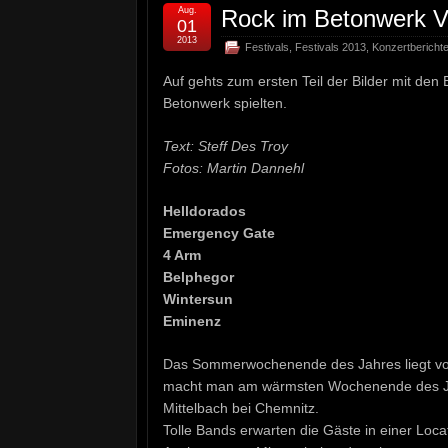
Aug.
Rock im Betonwerk V
01
2013
Festivals
,
Festivals 2013
,
Konzertbericht
Auf gehts zum ersten Teil der Bilder mit de
Betonwerk spielten.
Text: Steff Des Troy
Fotos: Martin Dannehl
Helldorados
Emergency Gate
4 Arm
Belphegor
Wintersun
Eminenz
Das Sommerwochenende des Jahres liegt vor
macht man am wärmsten Wochenende des Jah
Mittelbach bei Chemnitz.
Tolle Bands erwarten die Gäste in einer Loc