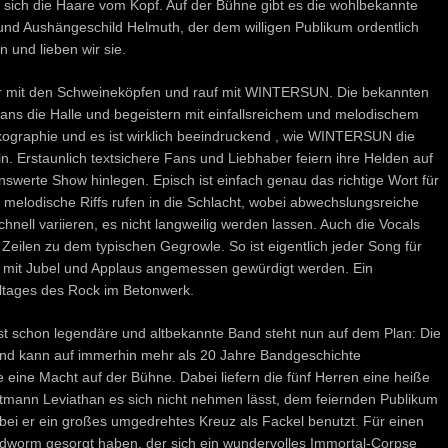
 sich die Haare vom Kopf. Auf der Bühne gibt es die wohlbekannte
 Aushängeschild Helmuth, der dem willigen Publikum ordentlich
 und lieben wir sie.
ter mit den Schweineköpfen und rauf mit WINTERSUN. Die bekannten
Fans die Halle und begeistern mit einfallsreichem und melodischem
skographie und es ist wirklich beeindruckend , wie WINTERSUN die
ln. Erstaunlich textsichere Fans und Liebhaber feiern ihre Helden auf
swerte Show hinlegen. Episch ist einfach genau das richtige Wort für
melodische Riffs rufen in die Schlacht, wobei abwechslungsreiche
hnell variieren, es nicht langweilig werden lassen. Auch die Vocals
eilen zu dem typischen Gegrowle. So ist eigentlich jeder Song für
um mit Jubel und Applaus angemessen gewürdigt werden. Ein
ltages des Rock im Betonwerk.
fast schon legendäre und altbekannte Band steht nun auf dem Plan: Die
d kann auf immerhin mehr als 20 Jahre Bandgeschichte
 eine Macht auf der Bühne. Dabei liefern die fünf Herren eine heiße
tmann Leviathan es sich nicht nehmen lässt, dem feiernden Publikum
ei er ein großes umgedrehtes Kreuz als Fackel benutzt. Für einen
dworm gesorgt haben, der sich ein wundervolles Immortal-Corpse