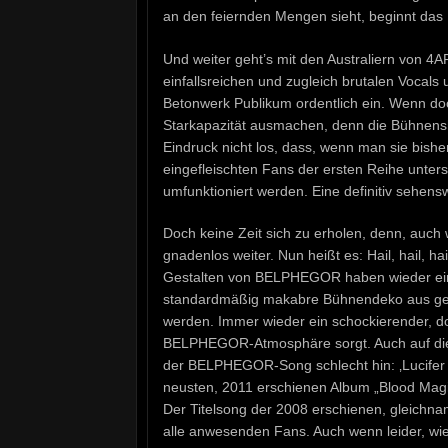
an den feiernden Mengen sieht, beginnt das
Und weiter geht’s mit den Australiern von 4A
einfallsreichen und zugleich brutalen Vocal
Betonwerk Publikum ordentlich ein. Wenn doc
Starkapazität ausmachen, denn die Bühnensh
Eindruck nicht los, dass, wenn man sie bisher
eingefleischten Fans der ersten Reihe unter
umfunktioniert werden. Eine definitiv sehe
Doch keine Zeit sich zu erholen, denn, auch 
gnadenlos weiter. Nun heißt es: Hail, hail, 
Gestalten von BELPHEGOR haben wieder eine
standardmäßig makabre Bühnendeko aus geh
werden. Immer wieder ein schockierender, doc
BELPHEGOR-Atmosphäre sorgt. Auch auf die O
der BELPHEGOR-Song schlecht hin: ‚Lucifer In
neusten, 2011 erschienen Album „Blood Mag
Der Titelsong der 2008 erschienen, gleichna
alle anwesenden Fans. Auch wenn leider, wie 