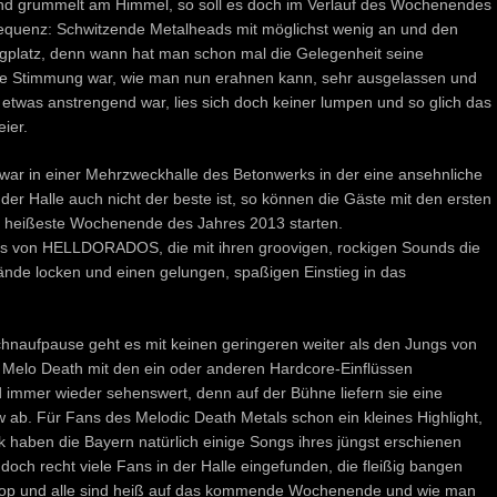
d grummelt am Himmel, so soll es doch im Verlauf des Wochenendes
equenz: Schwitzende Metalheads mit möglichst wenig an und den
platz, denn wann hat man schon mal die Gelegenheit seine
e Stimmung war, wie man nun erahnen kann, sehr ausgelassen und
e etwas anstrengend war, lies sich doch keiner lumpen und so glich das
ier.
war in einer Mehrzweckhalle des Betonwerks in der eine ansehnliche
r Halle auch nicht der beste ist, so können die Gäste mit den ersten
hl heißeste Wochenende des Jahres 2013 starten.
gs von HELLDORADOS, die mit ihren groovigen, rockigen Sounds die
ände locken und einen gelungen, spaßigen Einstieg in das
naufpause geht es mit keinen geringeren weiter als den Jungs von
elo Death mit den ein oder anderen Hardcore-Einflüssen
mer wieder sehenswert, denn auf der Bühne liefern sie eine
b. Für Fans des Melodic Death Metals schon ein kleines Highlight,
k haben die Bayern natürlich einige Songs ihres jüngst erschienen
doch recht viele Fans in der Halle eingefunden, die fleißig bangen
t top und alle sind heiß auf das kommende Wochenende und wie man