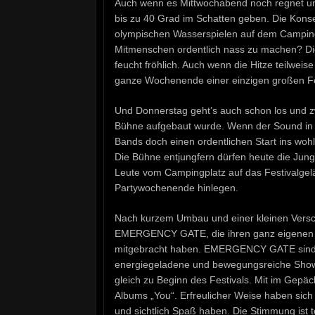
Auch wenn es Mittwochabend noch regnet un
bis zu 40 Grad im Schatten geben. Die Kons
olympischen Wasserspielen auf dem Camping
Mitmenschen ordentlich nass zu machen? Di
feucht fröhlich. Auch wenn die Hitze teilweis
ganze Wochenende einer einzigen großen Fe
Und Donnerstag geht’s auch schon los und z
Bühne aufgebaut wurde. Wenn der Sound in de
Bands doch einen ordentlichen Start ins wo
Die Bühne entjungfern dürfen heute die Jun
Leute vom Campingplatz auf das Festivalgel
Partywochenende hinlegen.
Nach kurzem Umbau und einer kleinen Versch
EMERGENCY GATE, die ihren ganz eigenen M
mitgebracht haben. EMERGENCY GATE sind im
energiegeladene und bewegungsreiche Show a
gleich zu Beginn des Festivals. Mit im Gepäc
Albums „You“. Erfreulicher Weise haben sich 
und sichtlich Spaß haben. Die Stimmung is