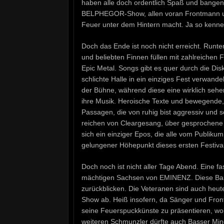
haben alle doch ordentlich Spaß und bangen
BELPHEGOR-Show, allen voran Frontmann und
Feuer unter dem Hintern macht. Ja so kennen
Doch das Ende ist noch nicht erreicht. Run
und beliebten Finnen füllen mit zahlreichen 
Epic Metal. Songs gibt es quer durch die Di
schlichte Halle in ein einziges Fest verwande
der Bühne, während diese eine wirklich sehen
ihre Musik. Heroische Texte und bewegende, 
Passagen, die von ruhig bist aggressiv und sc
reichen von Cleargesang, über gesprochene Z
sich ein einziger Epos, die alle vom Publik
gelungener Höhepunkt dieses ersten Festiva
Doch noch ist nicht aller Tage Abend. Eine 
mächtigen Sachsen von EMINENZ. Diese Ban
zurückblicken. Die Veteranen sind auch heute
Show ab. Heiß insofern, da Sänger und Fron
seine Feuerspuckkünste zu präsentieren, wob
weiteren Schmunzler dürfte auch Basser Min