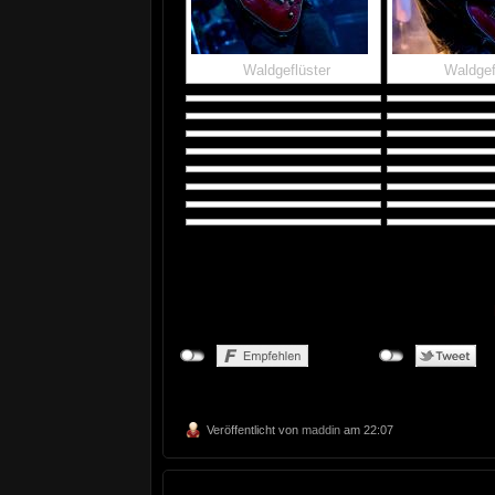
Waldgeflüster
Waldgef
Veröffentlicht von
maddin
am 22:07