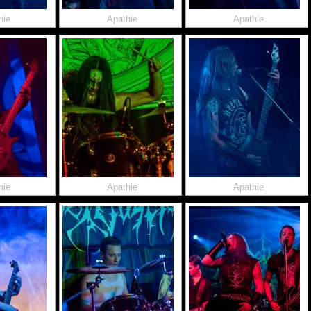
hie
Apathie
Apathie
hie
Apathie
Apathie