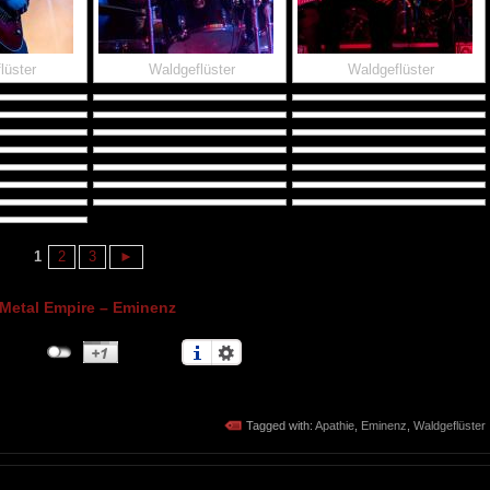
lüster
Waldgeflüster
Waldgeflüster
1
2
3
►
Metal Empire – Eminenz
Tagged with:
Apathie
,
Eminenz
,
Waldgeflüster