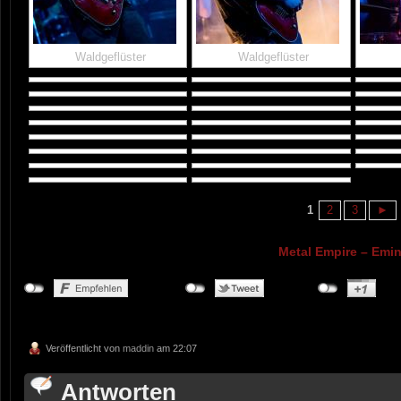
Waldgeflüster
Waldgeflüster
1
2
3
►
Metal Empire – Emi
Veröffentlicht von
maddin
am 22:07
Antworten