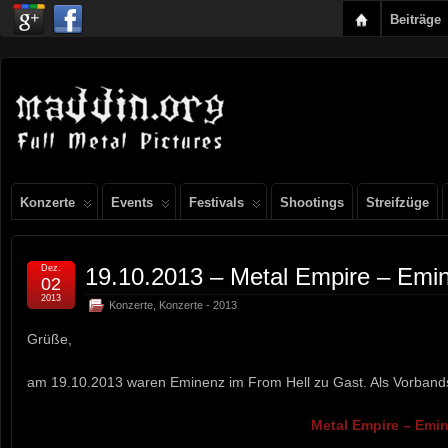
Beiträge
Konzerte
Events
Festivals
Shootings
Streifzüge
Dez.
19.10.2013 – Metal Empire – Emi
02
2013
Konzerte
,
Konzerte - 2013
Grüße,
am 19.10.2013 waren Eminenz im From Hell zu Gast. Als Vorbands 
Metal Empire – Emi