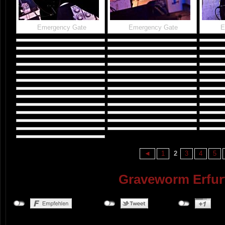
Emergency Gate
Emergency Gate
E
◄
1
2
3
4
5
Graveworm Erfurt