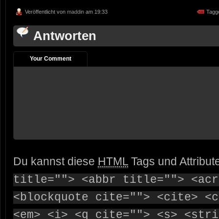
Veröffentlicht von
maddin
am 19:33
Tagg
Antworten
Your Comment
Du kannst diese
HTML
Tags und Attribut
title=""> <abbr title=""> <acr
<blockquote cite=""> <cite> <c
<em> <i> <q cite=""> <s> <stri