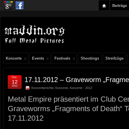
Beiträge
Konzerte
Events
Festivals
Shootings
Streifzüge
Dez.
17.11.2012 – Graveworm „Fragmen
12
2012
Konzertberichte
,
Konzerte
,
Konzerte - 2012
Metal Empire präsentiert im Club Ce
Graveworms „Fragments of Death“ T
17.11.2012