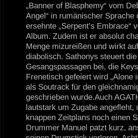
„Banner of Blasphemy“ vom Deb
Angel“ in rumänischer Sprache 
ersehnte „Serpent’s Embrace“ 
Album. Zudem ist er absolut cha
Menge mizureißen und wirkt au
diabolisch. Sathonys steuert die
Gesangspassagen bei, die Key
Frenetisch gefeiert wird „Alone 
als Soutrack für den gleichnami
geschrieben wurde.Auch AG
lautstark um Zugabe angefleht, 
knappen Zeitplans noch einen S
Drummer Manuel patzt kurz, an
seinen Drumstick verloren. Asht