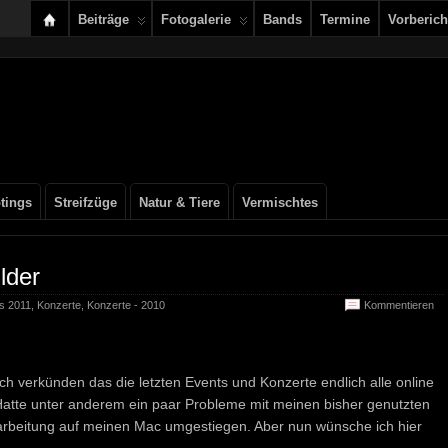
Beiträge
Fotogalerie
Bands
Termine
Vorberich
tings
Streifzüge
Natur & Tiere
Vermischtes
lder
ls 2011
,
Konzerte
,
Konzerte - 2010
Kommentieren
ich verkünden das die letzten Events und Konzerte endlich alle online
Hatte unter anderem ein paar Probleme mit meinen bisher genutzten
beitung auf meinen Mac umgestiegen. Aber nun wünsche ich hier