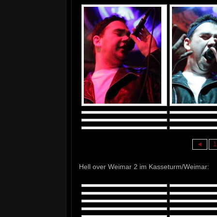
◄
1
Hell over Weimar 2 im Kasseturm/Weimar: