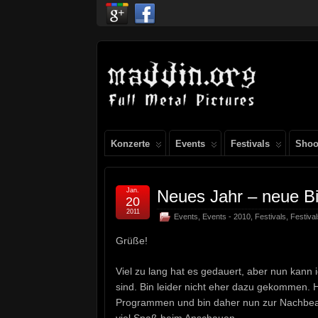
Konzerte
Events
Festivals
Shoo
Jan.
Neues Jahr – neue Bi
20
2011
Events
,
Events - 2010
,
Festivals
,
Festiva
Grüße!
Viel zu lang hat es gedauert, aber nun kann 
sind. Bin leider nicht eher dazu gekommen. 
Programmen und bin daher nun zur Nachbear
viel Spaß beim Anschauen.