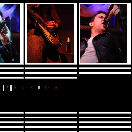
2
6
7
8
9
10
►