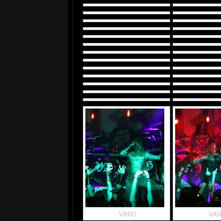
VARG
VA