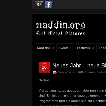
Konzerte
Events
Festivals
Shoo
Jan.
Neues Jahr – neue Bi
20
2011
Events
,
Events - 2010
,
Festivals
,
Festiva
Grüße!
Viel zu lang hat es gedauert, aber nun kann 
sind. Bin leider nicht eher dazu gekommen. 
Programmen und bin daher nun zur Nachbear
viel Spaß beim Anschauen.