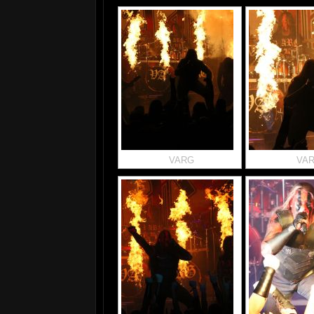
VARG
VA