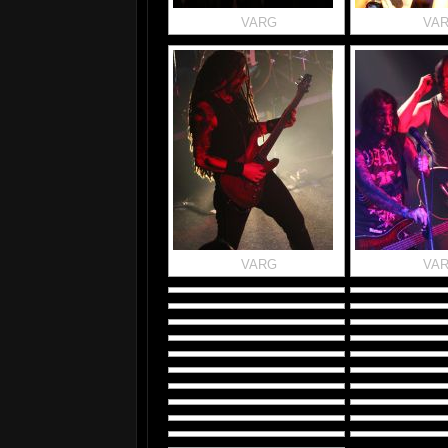
VARG
VA
VARG
VA