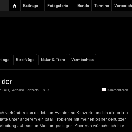
Beiträge
Fotogalerie
Bands
Termine
Vorberich
tings
Streifzüge
Natur & Tiere
Vermischtes
lder
ls 2011
,
Konzerte
,
Konzerte - 2010
Kommentieren
ich verkünden das die letzten Events und Konzerte endlich alle online
Hatte unter anderem ein paar Probleme mit meinen bisher genutzten
beitung auf meinen Mac umgestiegen. Aber nun wünsche ich hier