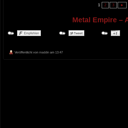
1
2
3
►
Metal Empire – 
Veröffentlicht von
maddin
am 13:47