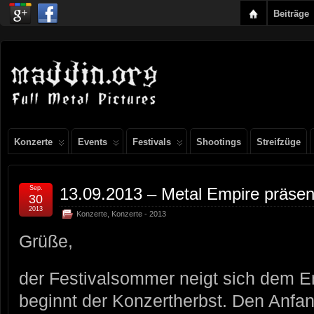
Beiträge
Konzerte
Events
Festivals
Shootings
Streifzüge
Sep.
13.09.2013 – Metal Empire präsent
30
2013
Konzerte
,
Konzerte - 2013
Grüße,
der Festivalsommer neigt sich dem E
beginnt der Konzertherbst. Den Anfa