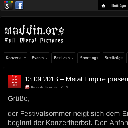
Beiträge
Konzerte
Events
Festivals
Shootings
Streifzüge
Sep.
13.09.2013 – Metal Empire präsent
30
2013
Konzerte
,
Konzerte - 2013
Grüße,
der Festivalsommer neigt sich dem E
beginnt der Konzertherbst. Den Anfa